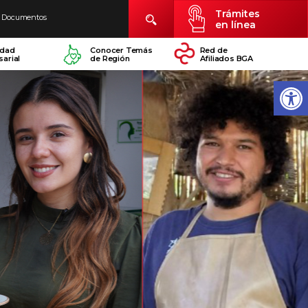
Trámites
Documentos
en línea
idad
Conocer Temás
Red de
arial
de Región
Afiliados BGA