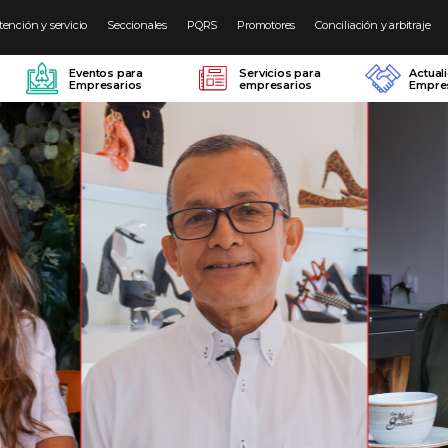
tención y servicio
Seccionales
PQRS
Promotores
Conciliación y arbitraje
Eventos para
Servicios para
Actual
Empresarios
empresarios
Empres