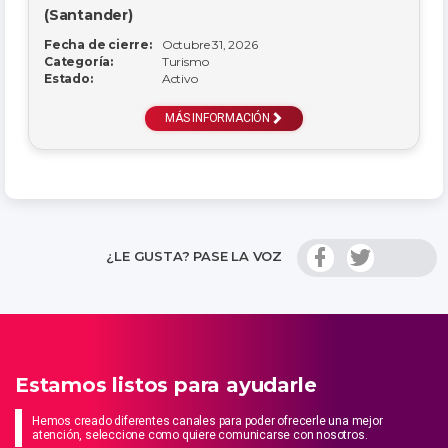
(Santander)
Fecha de cierre:
Octubre 31, 2026
Categoría:
Turismo
Estado:
Activo
MÁS INFORMACIÓN
¿LE GUSTA? PASE LA VOZ
Estamos listos para ayudarle
Hemos creado diferentes canales para poder ofrecerle una mejor
atención, seleccione como quiere comunicarse con nosotros.