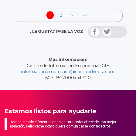
1
2
>
>>
¿LE GUSTA? PASE LA VOZ
Más información:
Centro de Información Empresarial -CIE
informacion.empresarial@camaradirecta.com
607- 6527000 ext 420
Estamos listos para ayudarle
Hemos creado diferentes canales para poder ofrecerle una mejor
atención, seleccione como quiere comunicarse con nosotros.