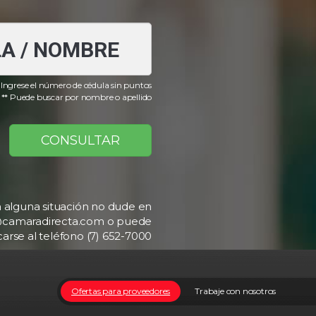
 Ingrese el número de cédula sin puntos
** Puede buscar por nombre o apellido
CONSULTAR
a alguna situación no dude en
b@camaradirecta.com o puede
rse al teléfono (7) 652-7000
Ofertas para proveedores
Trabaje con nosotros