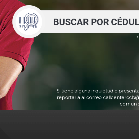
*
Si tiene alguna inquietud o present
reportarla al correo callcentercc
comunica