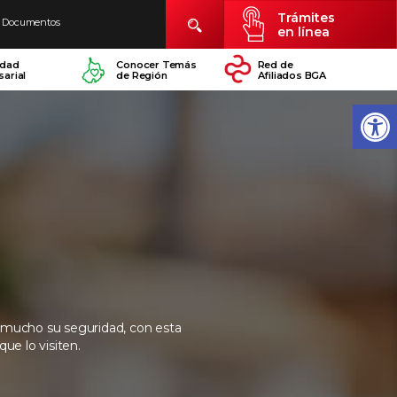
Trámites
Documentos
en línea
idad
Conocer Temás
Red de
arial
de Región
Afiliados BGA
mucho su seguridad, con esta
ue lo visiten.