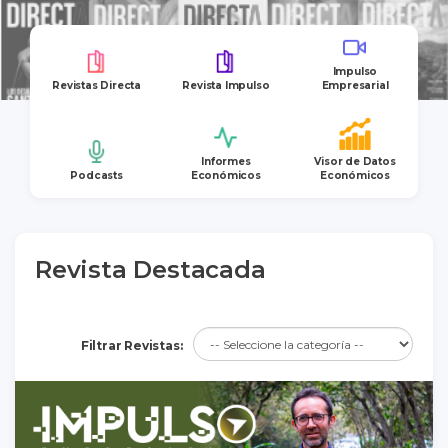
Impulso
Revistas Directa
Revista Impulso
Empresarial
Informes
Visor de Datos
Podcasts
Económicos
Económicos
Revista Destacada
Filtrar Revistas: