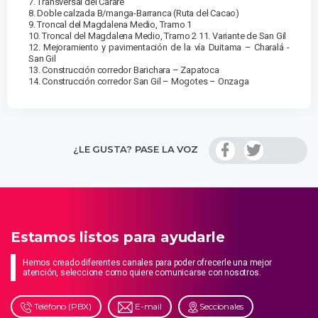
7. Transversal del Carare
8. Doble calzada B/manga-Barranca (Ruta del Cacao)
9. Troncal del Magdalena Medio, Tramo 1
10. Troncal del Magdalena Medio, Tramo 2 11. Variante de San Gil
12. Mejoramiento y pavimentación de la vía Duitama – Charalá -
San Gil
13. Construcción corredor Barichara – Zapatoca
14. Construcción corredor San Gil – Mogotes – Onzaga
¿LE GUSTA? PASE LA VOZ
Estamos listos para ayudarle
Hemos creado diferentes canales para poder ofrecerle una mejor
atención, seleccione como quiere comunicarse con nosotros.
Teléfono (PBX)
E-mail
Seccionales