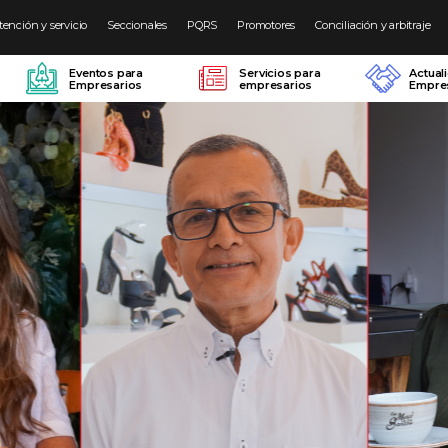
tención y servicio
Seccionales
PQRS
Promotores
Conciliación y arbitraje
Eventos para
Servicios para
Actual
Empresarios
empresarios
Empres