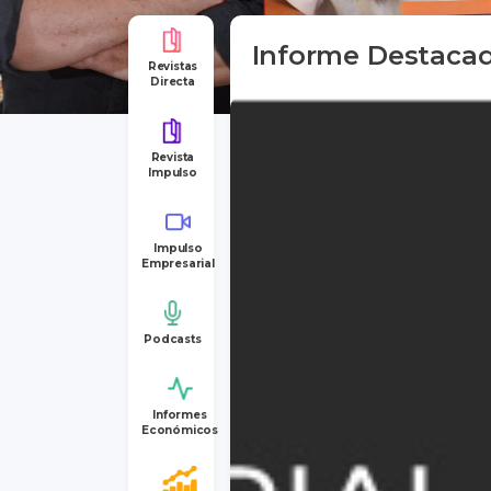
Informe Destaca
Revistas
Directa
Revista
Impulso
Impulso
Empresarial
Podcasts
Informes
Económicos