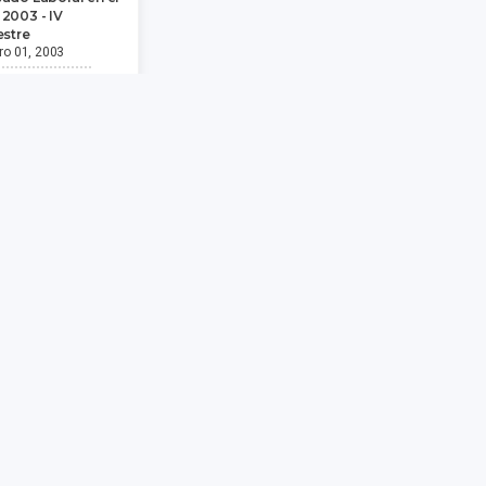
2003 - IV
estre
ro 01, 2003
Descargar
¿LE GUSTA? PASE LA VOZ