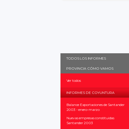
TODOS LOS INFORMES
PROVINCIA CÓMO VAMOS
Ver todos
INFORMES DE COYUNTURA
Balance Exportaciones de Santander
2003 - enero-marzo
Nuevas empresas constituidas
Santander 2003