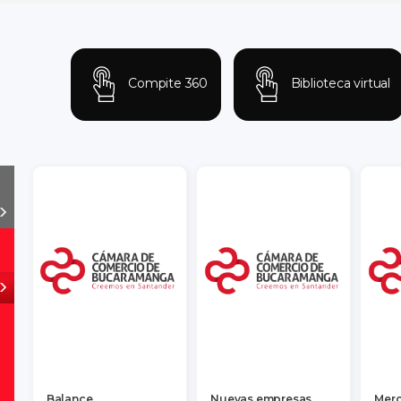
Compite 360
Biblioteca virtual
Balance
Nuevas empresas
Merc