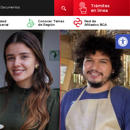
Trámites
Documentos
en línea
idad
Conocer Temás
Red de
arial
de Región
Afiliados BGA