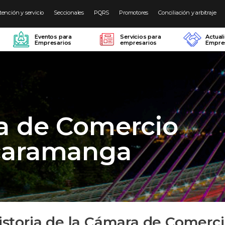
tención y servicio
Seccionales
PQRS
Promotores
Conciliación y arbitraje
Eventos para
Servicios para
Actual
Empresarios
empresarios
Empres
a de Comercio
caramanga
istoria de la Cámara de Comer