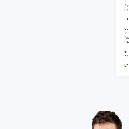
17
Bé
La
La
18
fe
Re
En
de
En