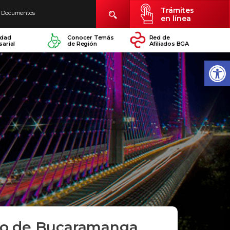
Trámites
Documentos
en línea
idad
Conocer Temás
Red de
arial
de Región
Afiliados BGA
cio de Bucaramanga