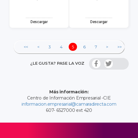
Descargar
Descargar
<<
<
3
4
5
6
7
>
>>
¿LE GUSTA? PASE LA VOZ
Más información:
Centro de Información Empresarial -CIE
informacion.empresarial@camaradirecta.com
607- 6527000 ext 420