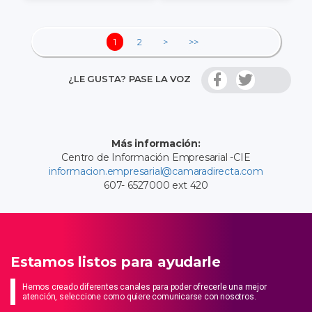
1
2
>
>>
¿LE GUSTA? PASE LA VOZ
Más información:
Centro de Información Empresarial -CIE
informacion.empresarial@camaradirecta.com
607- 6527000 ext 420
Estamos listos para ayudarle
Hemos creado diferentes canales para poder ofrecerle una mejor
atención, seleccione como quiere comunicarse con nosotros.