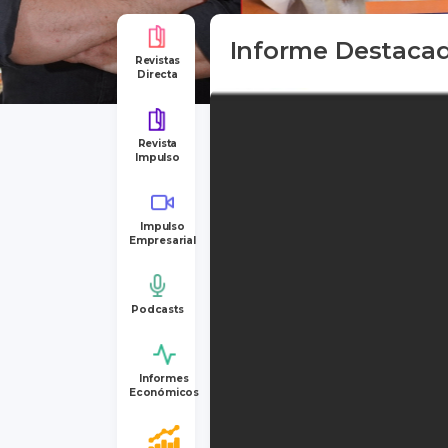
Informe Destaca
Revistas
Directa
Revista
Impulso
Impulso
Empresarial
Podcasts
Informes
Económicos