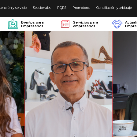
tención y servicio
Seccionales
PQRS
Promotores
Conciliación y arbitraje
Eventos para
Servicios para
Actual
Empresarios
empresarios
Empres