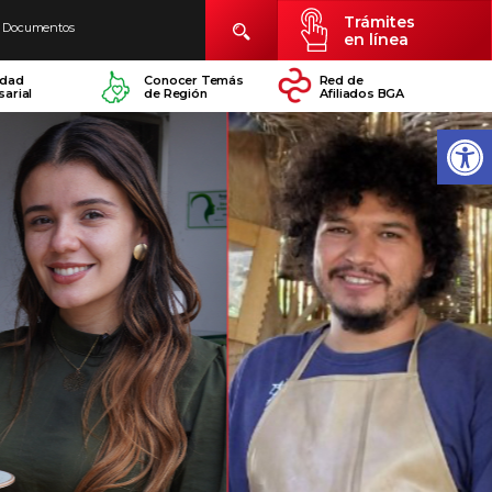
Trámites
Documentos
en línea
idad
Conocer Temás
Red de
arial
de Región
Afiliados BGA