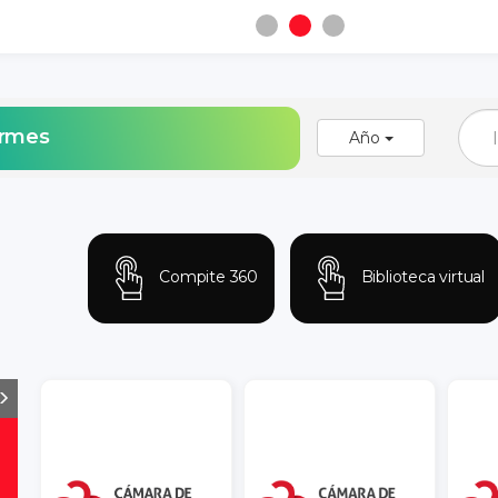
ormes
Año
Compite 360
Biblioteca virtual