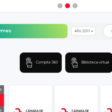
ormes
Año 2011
Compite 360
Biblioteca virtual