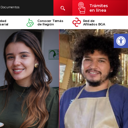
Trámites
Documentos
en línea
idad
Conocer Temás
Red de
arial
de Región
Afiliados BGA