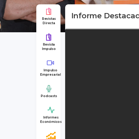
Informe Destaca
Revistas
Directa
Revista
Impulso
Impulso
Empresarial
Podcasts
Informes
Económicos