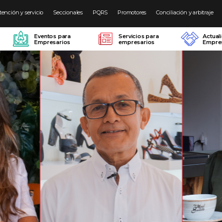
tención y servicio
Seccionales
PQRS
Promotores
Conciliación y arbitraje
Eventos para
Servicios para
Actual
Empresarios
empresarios
Empres