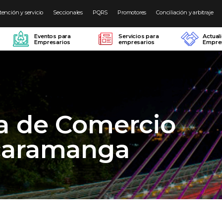
tención y servicio
Seccionales
PQRS
Promotores
Conciliación y arbitraje
Eventos para
Servicios para
Actual
Empresarios
empresarios
Empres
a de Comercio
caramanga