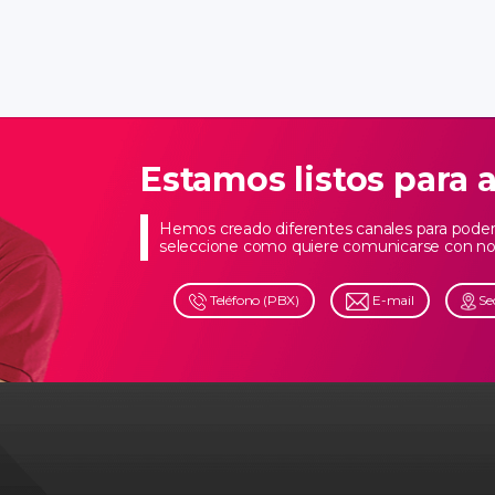
Estamos listos para 
Hemos creado diferentes canales para poder 
seleccione como quiere comunicarse con no
Teléfono (PBX)
E-mail
Se