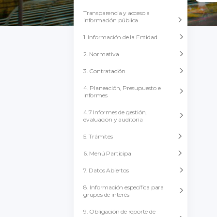
Transparencia y acceso a
información pública
1. Información de la Entidad
2. Normativa
3. Contratación
4. Planeación, Presupuesto e
Informes
4.7 Informes de gestión,
evaluación y auditoría
5. Trámites
6. Menú Participa
7. Datos Abiertos
8. Información específica para
grupos de interés
9. Obligación de reporte de