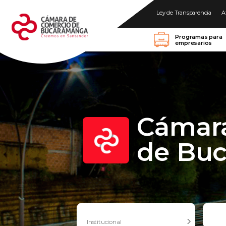
Ley de Transparencia
A
Programas para
empresarios
Cámar
de Bu
Institucional