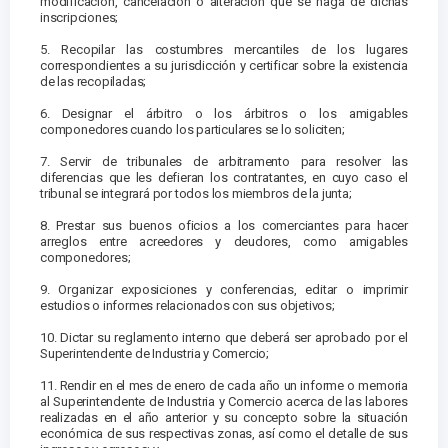
modificación, cancelación o alteración que se haga de dichas
inscripciones;
5. Recopilar las costumbres mercantiles de los lugares
correspondientes a su jurisdicción y certificar sobre la existencia
de las recopiladas;
6. Designar el árbitro o los árbitros o los amigables
componedores cuando los particulares se lo soliciten;
7. Servir de tribunales de arbitramento para resolver las
diferencias que les defieran los contratantes, en cuyo caso el
tribunal se integrará por todos los miembros de la junta;
8. Prestar sus buenos oficios a los comerciantes para hacer
arreglos entre acreedores y deudores, como amigables
componedores;
9. Organizar exposiciones y conferencias, editar o imprimir
estudios o informes relacionados con sus objetivos;
10. Dictar su reglamento interno que deberá ser aprobado por el
Superintendente de Industria y Comercio;
11. Rendir en el mes de enero de cada año un informe o memoria
al Superintendente de Industria y Comercio acerca de las labores
realizadas en el año anterior y su concepto sobre la situación
económica de sus respectivas zonas, así como el detalle de sus