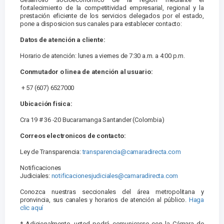
fortalecimiento de la competitividad empresarial, regional y la
prestación eficiente de los servicios delegados por el estado,
pone a disposicion sus canales para establecer contacto:
Datos de atención a cliente:
Horario de atención: lunes a viernes de 7:30 a.m. a 4:00 p.m.
Conmutador o linea de atención al usuario:
+ 57 (607) 6527000
Ubicación fisica:
Cra 19 # 36 -20 Bucaramanga Santander (Colombia)
Correos electronicos de contacto:
Ley de Transparencia:
transparencia@camaradirecta.com
Notificaciones
Judiciales:
notificacionesjudiciales@camaradirecta.com
Conozca nuestras seccionales del área metropolitana y
pronvincia, sus canales y horarios de atención al público.
Haga
clic aquí
* Adicionalmente, usted podrá comunicarse con la Cámara de