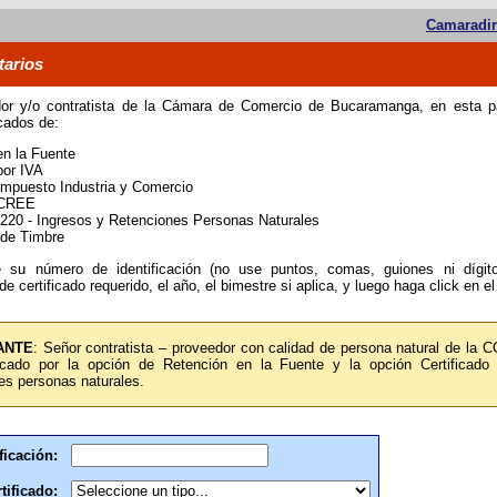
Camaradir
tarios
or y/o contratista de la Cámara de Comercio de Bucaramanga, en esta p
icados de:
en la Fuente
por IVA
Impuesto Industria y Comercio
 CREE
 220 - Ingresos y Retenciones Personas Naturales
 de Timbre
e su número de identificación (no use puntos, comas, guiones ni dígito 
 de certificado requerido, el año, el bimestre si aplica, y luego haga click en e
ANTE
: Señor contratista – proveedor con calidad de persona natural de la C
ficado por la opción de Retención en la Fuente y la opción Certificado
es personas naturales.
ficación:
tificado: