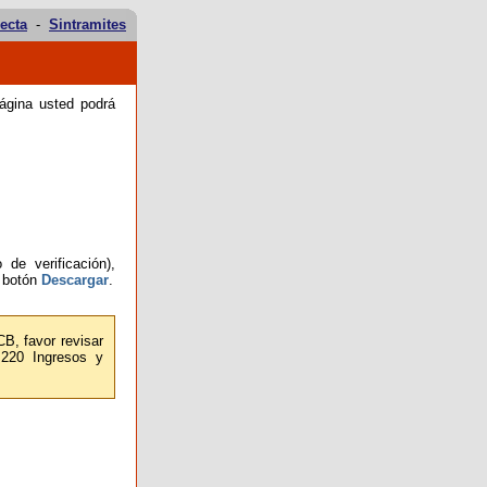
ecta
-
Sintramites
ágina usted podrá
de verificación),
l botón
Descargar
.
CB, favor revisar
 220 Ingresos y