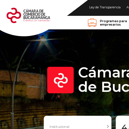
Ley de Transparencia
A
Programas para
empresarios
Cámar
de Bu
4
Institucional