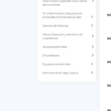
información específica por parte
de la entidad
10. Información tributaria en
IN
entidades territoriales locales
Sección de Noticias
Menú Atención y servicio a la
ciudadania
IN
Accesibilidad Web
Proveedores
IN
Equipos comerciales
Formarme en algo nuevo
IN
IN