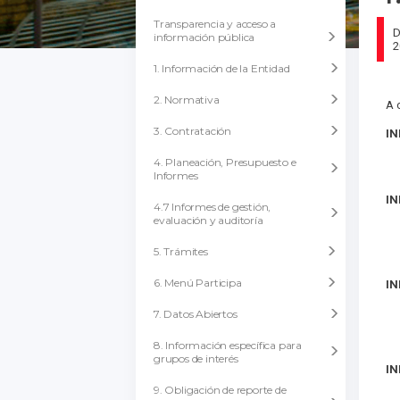
Transparencia y acceso a
D
información pública
2
1. Información de la Entidad
2. Normativa
A 
3. Contratación
IN
4. Planeación, Presupuesto e
Informes
IN
4.7 Informes de gestión,
evaluación y auditoría
5. Trámites
6. Menú Participa
IN
7. Datos Abiertos
8. Información específica para
grupos de interés
IN
9. Obligación de reporte de