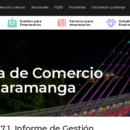
tención y servicio
Seccionales
PQRS
Promotores
Conciliación y arbitraje
Eventos para
Servicios para
Actual
Empresarios
empresarios
Empres
a de Comercio
caramanga
.7.1. Informe de Gestión