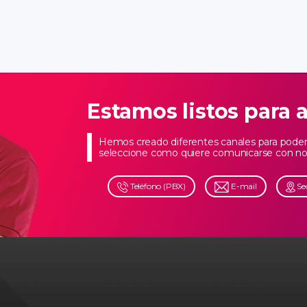
Estamos listos para 
Hemos creado diferentes canales para poder 
seleccione como quiere comunicarse con no
Teléfono (PBX)
E-mail
Se