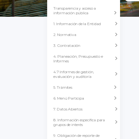
Transparencia y acceso a
información pública
1. Información de la Entidad
2. Normativa
3. Contratación
4. Planeación, Presupuesto e
Informes
4.7 Informes de gestión,
evaluación y auditoría
5. Trámites
6. Menú Participa
7. Datos Abiertos
8. Información específica para
grupos de interés
9. Obligación de reporte de