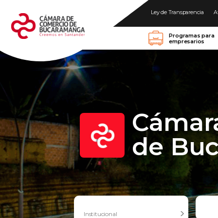
Ley de Transparencia
A
Programas para
empresarios
Cámar
de Bu
Institucional