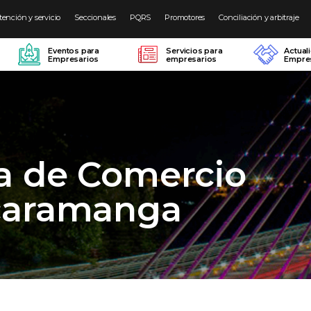
tención y servicio
Seccionales
PQRS
Promotores
Conciliación y arbitraje
Eventos para
Servicios para
Actual
Empresarios
empresarios
Empres
a de Comercio
caramanga