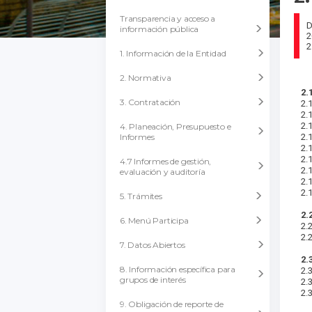
Transparencia y acceso a
D
información pública
2
1. Información de la Entidad
2. Normativa
2.
3. Contratación
2.1
2.
2.
4. Planeación, Presupuesto e
Informes
2.1
2.
2.1
4.7 Informes de gestión,
2.
evaluación y auditoría
2.
2.
5. Trámites
2.
6. Menú Participa
2.
2.
7. Datos Abiertos
2.
8. Información específica para
2.
grupos de interés
2.
2.
9. Obligación de reporte de