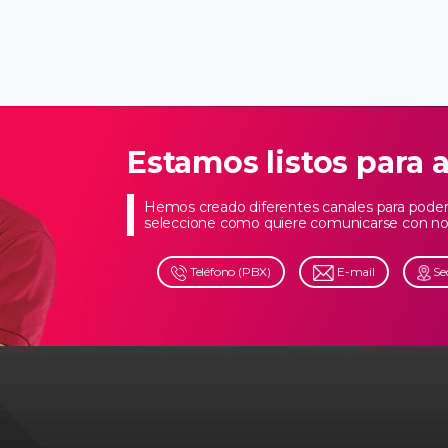
Estamos listos para 
Hemos creado diferentes canales para poder 
seleccione como quiere comunicarse con no
Teléfono (PBX)
E-mail
Se