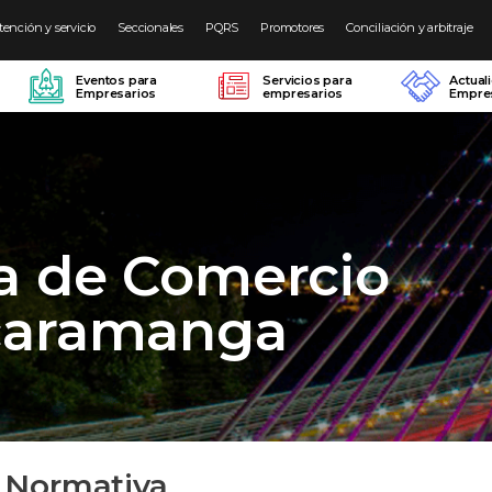
tención y servicio
Seccionales
PQRS
Promotores
Conciliación y arbitraje
Eventos para
Servicios para
Actual
Empresarios
empresarios
Empres
a de Comercio
caramanga
. Normativa