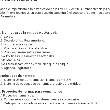
ando cumplimiento a lo establecido en la Ley 1712 de 2014 Transparencia y Acc
020, Anexo técnico 2, en esta sección encontrará el acceso a las normas co
2. Normativa:
1. Normativa de la entidad o autoridad:
.1. Leyes.
1.2. Decreto Único Reglamentario.
1.3. Normativa aplicable.
.4. Vínculo al Diario o Gaceta Oficial.
1.5. Políticas, lineamientos y manuales.
.5.a. Políticas y lineamientos sectoriales.
1.5.b. Manuales.
1.5.c. Otros lineamientos y manuales que le aplique.
1.6. Agenda Regulatoria.
2. Búsqueda de normas:
2.1. Sistema Único de Información Normativa – SUIN.
2.2. Sistema de búsquedas de normas, propio de la entidad.
3. Proyectos de normas para comentarios:
3.1 Proyectos normativos.
3.2. Comentarios y documento de respuesta a comentarios.
3.3. Participación ciudadana en la expedición de normas a través el SUCOP.