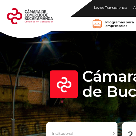
Ley de Transparencia
A
Programas para
empresarios
Cámar
de Bu
2
Institucional