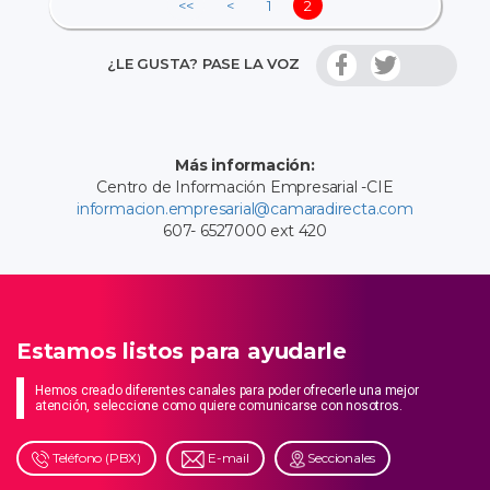
<<
<
1
2
¿LE GUSTA? PASE LA VOZ
Más información:
Centro de Información Empresarial -CIE
informacion.empresarial@camaradirecta.com
607- 6527000 ext 420
Estamos listos para ayudarle
Hemos creado diferentes canales para poder ofrecerle una mejor
atención, seleccione como quiere comunicarse con nosotros.
Teléfono (PBX)
E-mail
Seccionales