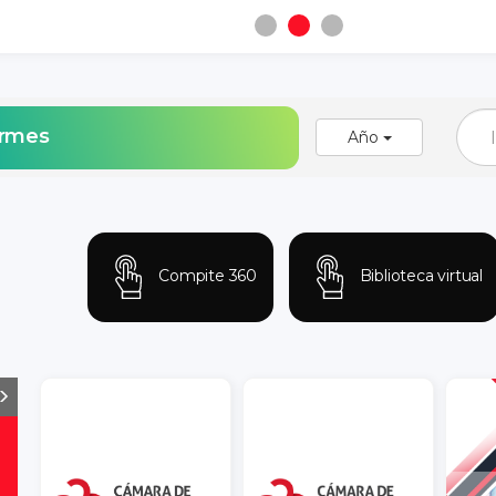
ormes
Año
Compite 360
Biblioteca virtual