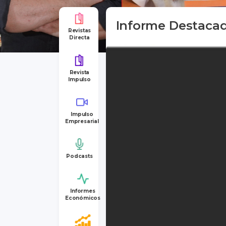
Informe Destaca
Revistas
Directa
Revista
Impulso
Impulso
Empresarial
Podcasts
Informes
Económicos