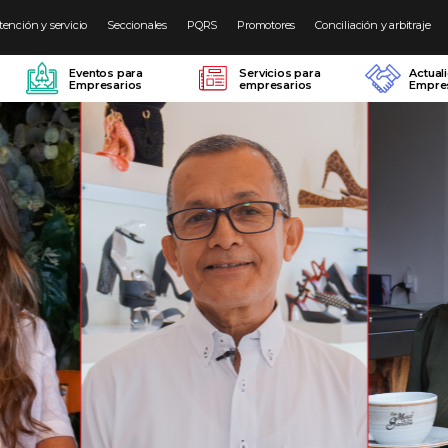
tención y servicio
Seccionales
PQRS
Promotores
Conciliación y arbitraje
Eventos para
Servicios para
Actual
Empresarios
empresarios
Empres