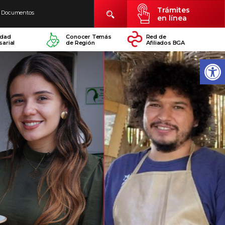
Trámites
Documentos
en línea
idad
Conocer Temás
Red de
arial
de Región
Afiliados BGA