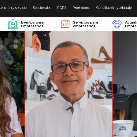
tención y servicio
Seccionales
PQRS
Promotores
Conciliación y arbitraje
Eventos para
Servicios para
Actual
Empresarios
empresarios
Empres