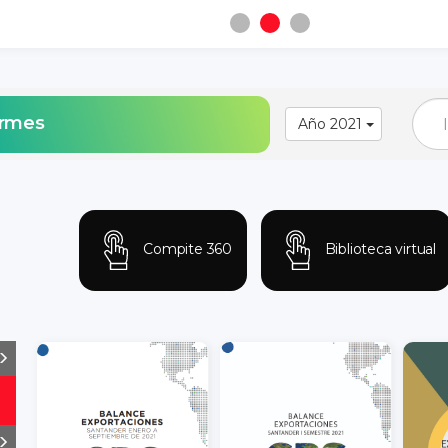
ormes
Año 2021
Compite 360
Biblioteca virtual