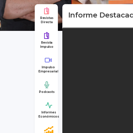
Informe Destaca
Revistas
Directa
Revista
Impulso
Impulso
Empresarial
Podcasts
Informes
Económicos