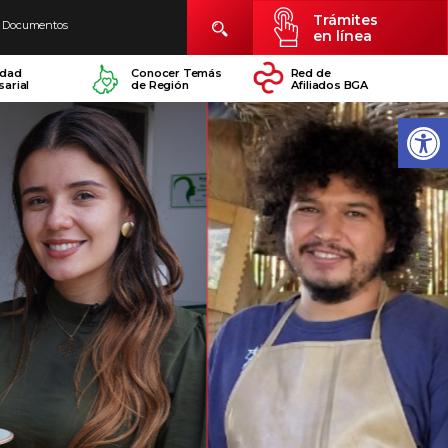
Trámites
Documentos
en línea
idad
Conocer Temás
Red de
arial
de Región
Afiliados BGA