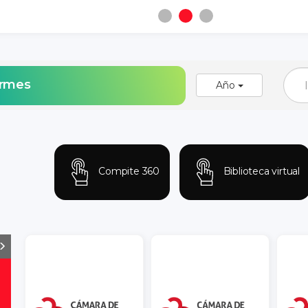
ormes
Año
Compite 360
Biblioteca virtual