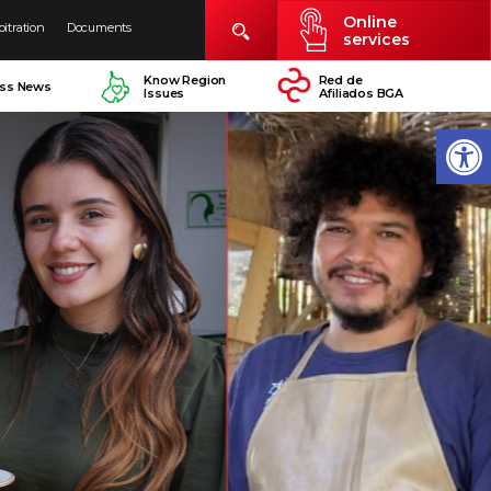
Online
bitration
Documents
services
Know Region
Red de
ess News
Issues
Afiliados BGA