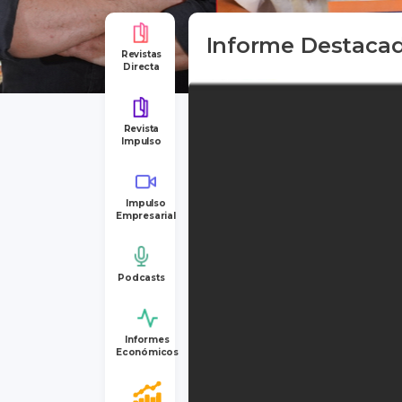
Informe Destaca
Revistas
Directa
Revista
Impulso
Impulso
Empresarial
Podcasts
Informes
Económicos