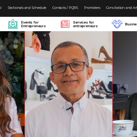
al
Sectionals and Schedule
Contacts / PQRS
Promoters
Conciliation and Ar
Events for
Services for
Busin
Entrepreneurs
entrepreneurs