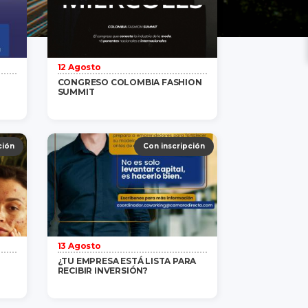
12 Agosto
CONGRESO COLOMBIA FASHION
SUMMIT
ás
Gratis
/ 1 persona
saber más
ción
Con inscripción
13 Agosto
¿TU EMPRESA ESTÁ LISTA PARA
RECIBIR INVERSIÓN?