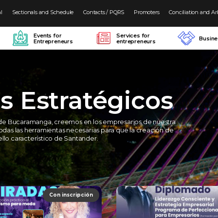
al
Sectionals and Schedule
Contacts / PQRS
Promoters
Conciliation and Ar
Events for
Services for
Busin
Entrepreneurs
entrepreneurs
s Estratégicos
de Bucaramanga, creemos en los empresarios de nuestra
todas las herramientas necesarias para que la creación de
llo característico de Santander.
Con inscripción