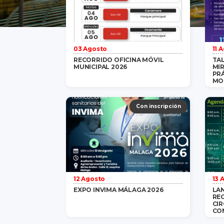
03 Agosto
11 
RECORRIDO OFICINA MÓVIL
TAL
MUNICIPAL 2026
MI
PRÁ
MO
Gratis
/ 1 persona
saber más
Con inscripción
12 Agosto
13 
EXPO INVIMA MÁLAGA 2026
LA
RE
CIR
CO