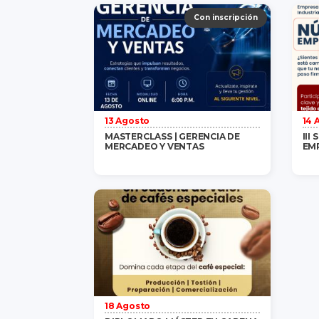
Gratis
/ 1 persona
saber más
Con inscripción
13 Agosto
14 
MASTERCLASS | GERENCIA DE
III
MERCADEO Y VENTAS
EM
Gratis
/ 1 persona
saber más
18 Agosto