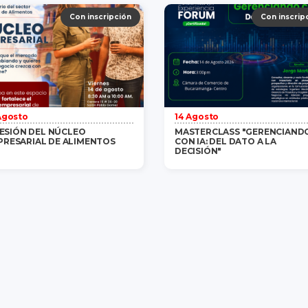
Gratis
/ 1 persona
saber más
Gratis
/ 1 persona
saber m
Con inscripción
Con inscrip
Agosto
14 Agosto
 SESIÓN DEL NÚCLEO
MASTERCLASS "GERENCIAND
PRESARIAL DE ALIMENTOS
CON IA: DEL DATO A LA
DECISIÓN"
Gratis
/ 1 persona
saber más
Gratis
/ 1 persona
saber m