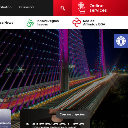
Online
bitration
Documents
services
Know Region
Red de
ess News
Issues
Afiliados BGA
Con inscripción