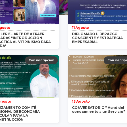
Agosto
11 Agosto
LER EL ARTE DE ATRAER
DIPLOMADO LIDERAZGO
RADAS "INTRODUCCIÓN
CONSCIENTE Y ESTRATEGIA
CTICA AL VITRINISMO PARA
EMPRESARIAL
DA"
Gratis
/ 1 persona
saber más
$1,200,000
/ 1 persona
saber m
Con inscripción
Con inscrip
Agosto
13 Agosto
NZAMIENTO COMITÉ
CONVERSATORIO " Acné del
GIONAL DE ECONOMÍA
conocimiento a un Servicio"
CULAR PARA LA
NSTRUCCIÓN