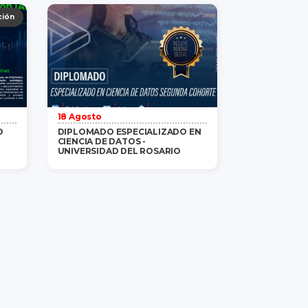
ás
Gratis
/ 1 persona
saber más
ción
18 Agosto
O
DIPLOMADO ESPECIALIZADO EN
CIENCIA DE DATOS -
UNIVERSIDAD DEL ROSARIO
ás
$3,100,000
/ 1 persona
saber más