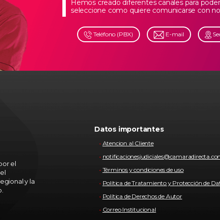
Hemos creado diferentes canales para poder 
seleccione como quiere comunicarse con no
Teléfono (PBX)
E-mail
Se
Datos importantes
Atencion al Cliente
notificacionesjudiciales@camaradirecta.c
or el
Términos y condiciones de uso
el
egional y la
Política de Tratamiento y Protección de Da
o.
Política de Derechos de Autor
Correo Institucional