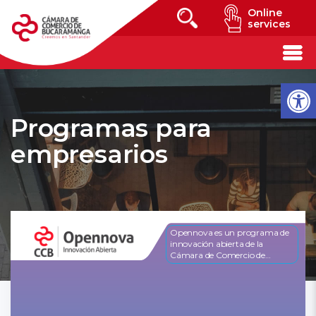
Online
services
Programas para
empresarios
Opennova es un programa de
innovación abierta de la
Cámara de Comercio de
Bucaramanga que impulsa la
solución de retos empresariales
y la innovación.