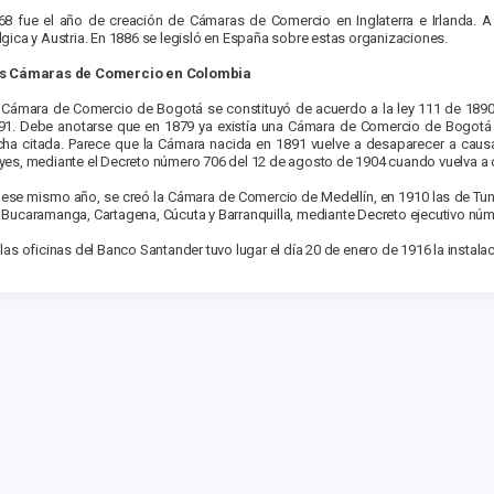
68 fue el año de creación de Cámaras de Comercio en Inglaterra e Irlanda. A
lgica y Austria. En 1886 se legisló en España sobre estas organizaciones.
s Cámaras de Comercio en Colombia
 Cámara de Comercio de Bogotá se constituyó de acuerdo a la ley 111 de 189
91. Debe anotarse que en 1879 ya existía una Cámara de Comercio de Bogotá l
cha citada. Parece que la Cámara nacida en 1891 vuelve a desaparecer a causa 
yes, mediante el Decreto número 706 del 12 de agosto de 1904 cuando vuelva a o
 ese mismo año, se creó la Cámara de Comercio de Medellín, en 1910 las de Tunja
 Bucaramanga, Cartagena, Cúcuta y Barranquilla, mediante Decreto ejecutivo núm
 las oficinas del Banco Santander tuvo lugar el día 20 de enero de 1916 la instala