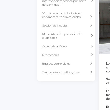
información específica por parte
de la entidad
10. Información tributaria en
entidades territoriales locales
Sección de Noticias
Menú Atención y servicio a la
ciudadania
Accesibilidad Web
Proveedores
Lo
Equipos comerciales
sí
co
Train me in something new
So
cá
En
ta
de
Ex