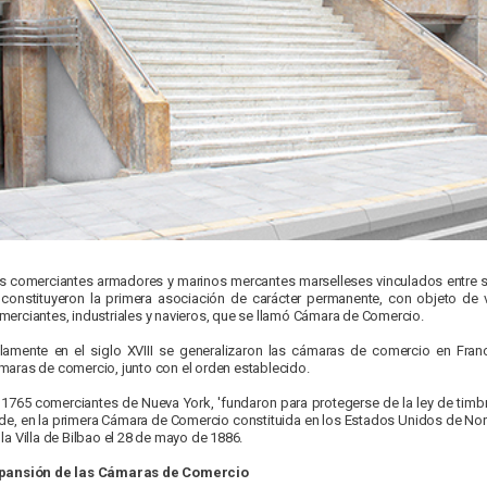
s comerciantes armadores y marinos mercantes marselleses vinculados entre sí p
, constituyeron la primera asociación de carácter permanente, con objeto de 
merciantes, industriales y navieros, que se llamó Cámara de Comercio.
lamente en el siglo XVIII se generalizaron las cámaras de comercio en Franci
maras de comercio, junto con el orden establecido.
 1765 comerciantes de Nueva York, 'fundaron para protegerse de la ley de timbr
rde, en la primera Cámara de Comercio constituida en los Estados Unidos de Nor
 la Villa de Bilbao el 28 de mayo de 1886.
pansión de las Cámaras de Comercio