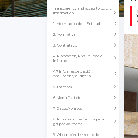
Transparency and access to public
H
information
f
r
1. Información de la Entidad
2. Normativa
3. Contratación
4. Planeación, Presupuesto e
Informes
4.7 Informes de gestión,
evaluación y auditoría
5. Trámites
6. Menú Participa
7. Datos Abiertos
8. Información específica para
grupos de interés
9. Obligación de reporte de