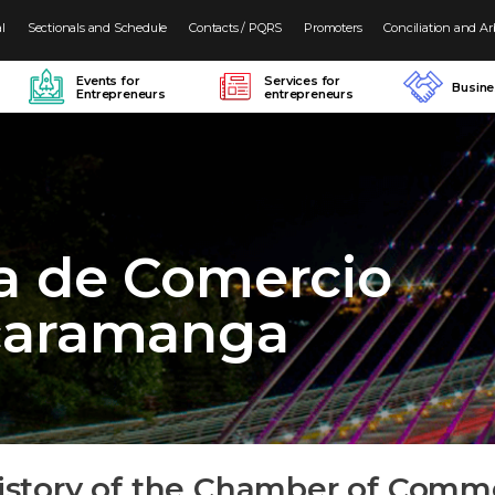
al
Sectionals and Schedule
Contacts / PQRS
Promoters
Conciliation and Ar
Events for
Services for
Busin
Entrepreneurs
entrepreneurs
a de Comercio
caramanga
istory of the Chamber of Comm