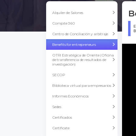
B
Alquiler de Salones
Compite 360
E
B
Centro de Conciliación y arbitraje
Benefits for entrepreneurs
OTRI Estratégica de Oriente (Oficina
de transferencia de resultados de
investigación)
SECOP
Biblioteca virtual para empresarios
Informes Económicos
Sedes
Certificados
Certificate