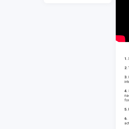
1.
2.
3.
in
4.
na
fo
5.
6.
ac