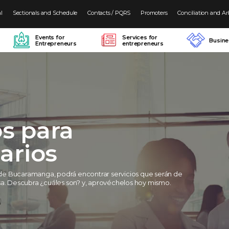
al
Sectionals and Schedule
Contacts / PQRS
Promoters
Conciliation and Ar
Events for
Services for
Busin
Entrepreneurs
entrepreneurs
os para
arios
e Bucaramanga, podrá encontrar servicios que serán de
sa. Descubra ¿cuáles son? y, aprovéchelos hoy mismo.