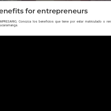
enefits for entrepreneurs
MPRESARIO, Conozca los beneficios que tiene por estar matriculado o r
ucaramanga.