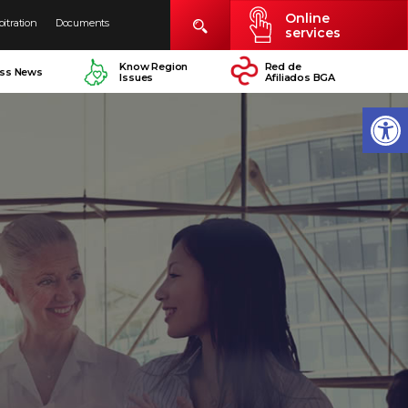
Online
bitration
Documents
services
Know Region
Red de
ess News
Issues
Afiliados BGA