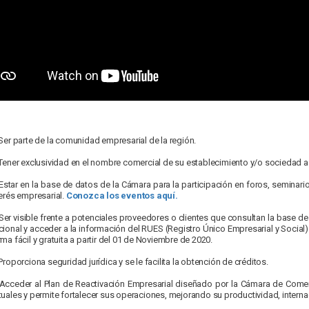
Ser parte de la comunidad empresarial de la región.
Tener exclusividad en el nombre comercial de su establecimiento y/o sociedad a 
Estar en la base de datos de la Cámara para la participación en foros, seminar
terés empresarial.
Conozca los eventos aquí.
Ser visible frente a potenciales proveedores o clientes que consultan la base 
cional y acceder a la información del RUES (Registro Único Empresarial y Socia
rma fácil y gratuita a partir del 01 de Noviembre de 2020.
Proporciona seguridad jurídica y se le facilita la obtención de créditos.
Acceder al Plan de Reactivación Empresarial diseñado por la Cámara de Co
tuales y permite fortalecer sus operaciones, mejorando su productividad, interna