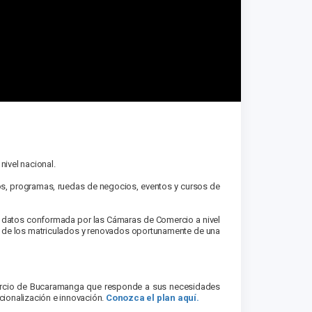
nivel nacional.
ios, programas, ruedas de negocios, eventos y cursos de
de datos conformada por las Cámaras de Comercio a nivel
l) de los matriculados y renovados oportunamente de una
mercio de Bucaramanga que responde a sus necesidades
cionalización e innovación.
Conozca el plan aquí.