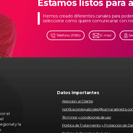
Estamos listos para 
Hemos creado diferentes canales para poder 
seleccione como quiere comunicarse con no
Teléfono (PBX)
E-mail
Se
Datos importantes
Atencion al Cliente
notificacionesjudiciales@camaradirecta.c
or el
Términos y condiciones de uso
el
egional y la
Política de Tratamiento y Protección de Da
o.