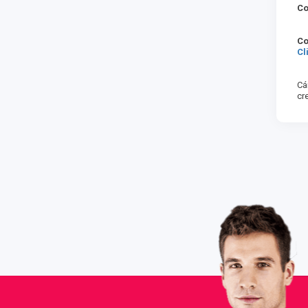
Co
Co
Cl
Cá
cr