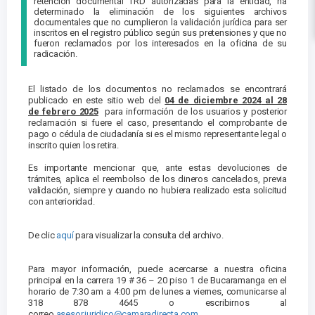
retención documental TRD autorizadas para la entidad, ha
determinado la eliminación de los siguientes archivos
documentales que no cumplieron la validación jurídica para ser
inscritos en el registro público según sus pretensiones y que no
fueron reclamados por los interesados en la oficina de su
radicación.
El listado de los documentos no reclamados se encontrará
publicado en este sitio web del
04 de diciembre 2024
al 28
de
febrero
2025
para información de los usuarios y posterior
reclamación si fuere el caso, presentando el comprobante de
pago o cédula de ciudadanía si es el mismo representante legal o
inscrito quien los retira.
Es importante mencionar que, ante estas devoluciones de
trámites, aplica el reembolso de los dineros cancelados, previa
validación, siempre y cuando no hubiera realizado esta solicitud
con anterioridad.
De clic
aquí
para visualizar la consulta del archivo.
Para mayor información, puede acercarse a nuestra oficina
principal en la carrera 19 # 36 – 20 piso 1 de Bucaramanga en el
horario de 7:30 am a 4:00 pm de lunes a viernes, comunicarse al
318 878 4645 o escribirnos al
correo
asesor.juridico@camaradirecta.com