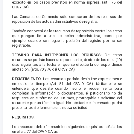
excepto en los casos previstos en norma expresa. (art. 75 del
CPA Y CA)
Las Cámaras de Comercio sólo conocerán de los recursos de
reposición de los actos administrativos de registro.
También conocerá de los recursos de reposición contra los actos
que pongan fin a una actuación administrativa, como por
ejemplo, cuando se niegue la petición del registro por no ser
registrable.
TÉRMINO PARA INTERPONER LOS RECURSOS:
De estos
recursos se podrán hacer uso por escrito, dentro de los diez (10)
días siguientes a la fecha en que se efectúe la correspondiente
anotación. (arts. 70 y 76 del CPA Y CA)
DESISTIMIENTO:
Los recursos podrán desistirse expresamente
en cualquier tiempo (Art. 81 del CPA Y CA); tácitamente se
entenderá que desiste cuando hecho el requerimiento para
completar la información o documentos, el peticionario no da
respuesta en el término de un mes, prorrogable a solicitud del
recurrente por un término igual. No obstante el interesado podrá
presentar posteriormente una nueva solicitud.
REQUISITOS.
Los recursos deberán reunir los siguientes requisitos señalados
en el art. 77 del CPA Y CA así: