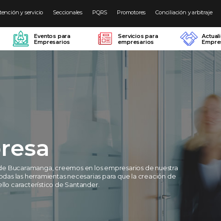
tención y servicio
Seccionales
PQRS
Promotores
Conciliación y arbitraje
Eventos para
Servicios para
Actual
Empresarios
empresarios
Empres
resa
de Bucaramanga, creemos en los empresarios de nuestra
todas las herramientas necesarias para que la creación de
llo característico de Santander.