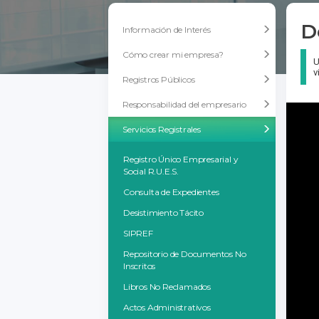
D
Información de Interés
Cómo crear mi empresa?
U
v
Registros Públicos
Responsabilidad del empresario
Servicios Registrales
Registro Único Empresarial y
Social R.U.E.S.
Consulta de Expedientes
Desistimiento Tácito
SIPREF
Repositorio de Documentos No
Inscritos
Libros No Reclamados
Actos Administrativos