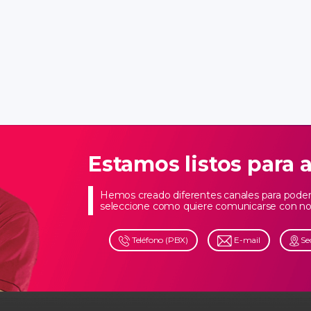
Estamos listos para 
Hemos creado diferentes canales para poder 
seleccione como quiere comunicarse con no
Teléfono (PBX)
E-mail
Se