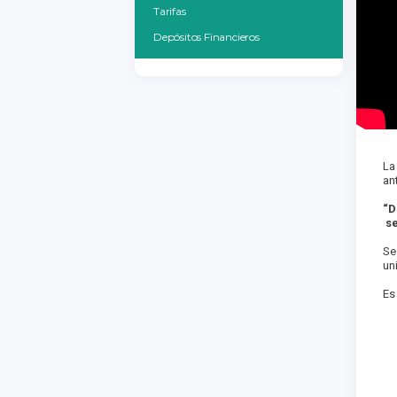
Tarifas
Depósitos Financieros
La
an
“D
se
Se
un
Es