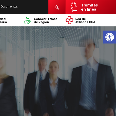
Trámites
Documentos
en línea
idad
Conocer Temás
Red de
arial
de Región
Afiliados BGA