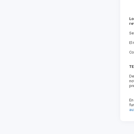
Lo
re
Se
El
Co
TE
De
no
pr
En
fu
au