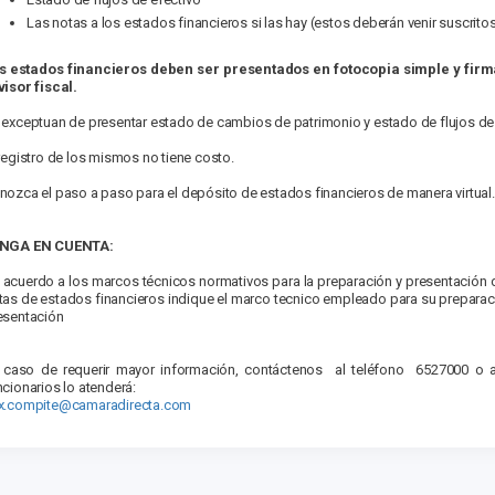
Las notas a los estados financieros si las hay (estos deberán venir suscrito
s estados financieros deben ser presentados en fotocopia simple y firm
visor fiscal.
 exceptuan de presentar estado de cambios de patrimonio y estado de flujos de
 registro de los mismos no tiene costo.
nozca el paso a paso para el depósito de estados financieros de manera virtual.
NGA EN CUENTA:
 acuerdo a los marcos técnicos normativos para la preparación y presentación d
tas de estados financieros indique el marco tecnico empleado para su preparaci
esentación
 caso de requerir mayor información, contáctenos al teléfono 6527000 o a
ncionarios lo atenderá:
x.compite@camaradirecta.com