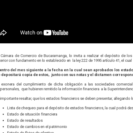
 Cámara de Comercio de Bucaramanga, lo invita a realizar el depósito de los
terior con fundamento en lo establecido en la ley 222 de 1995 artículo 41, el cual
entro del mes siguiente a la fecha en la cual sean aprobados los estado
 depositará copia de estos, junto con sus notas y el dictamen correspond
 exonera del cumplimiento de dicha obligación a las sociedades comercial
ipersonales, que hubieren remitido la información financiera a la Superintenden
 importante resaltar, que los estados financieros se deben presentar, allegando
Lista de chequeo para el depósito de estados financieros, la cual podrá d
Estado de situación financiera
Estado de resultados
Estado de cambios en el patrimonio
Estado de flujos de efectivo