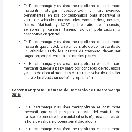
En Bucaramanga y su área metropolitana es costumbre
mercantil otorgar descuentos o promociones
permanentes en los concesionarios para incentivar la
venta de vehículos nuevos tales como radios, tapetes,
forros, Matricula y SOAT, primer año de impuesto,
sensores y cámara trasera, vidrios polarizados o
accesorios en general.
En Bucaramanga y su área metropolitana es costumbre
mercantil que al celebrarse un contrato de compraventa de
un vehículo usado los gastos de traspaso deben ser
pagados por partes iguales entre las partes.
En Bucaramanga y su área metropolitana es costumbre
mercantil quedar a paz y salvo por concepto de repuestos
y mano de obra al momento de retirar el vehículo del taller
una vez finalizada su revisión y reparación.
Sector transporte - Cámara de Comercio de Bucaramanga
2018:
En Bucaramanga y su área metropolitana es costumbre
mercantil que si el pasajero desiste del contrato de
transporte terrestre intermunicipal seis (6) horas antes de
la hora de salida, no opera penalidad alguna.
En Bucaramanga y su área metropolitana es costumbre