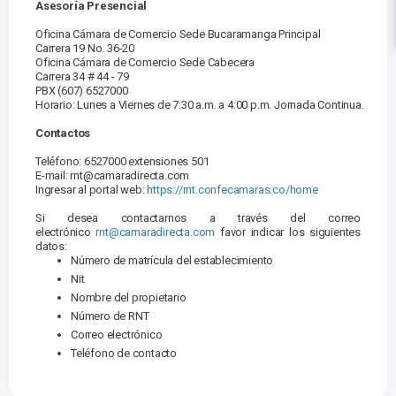
Asesoría Presencial
Oficina Cámara de Comercio Sede Bucaramanga Principal
Carrera 19 No. 36-20
Oficina Cámara de Comercio Sede Cabecera
Carrera 34 # 44 - 79
PBX (607) 6527000
Horario: Lunes a Viernes de 7:30 a.m. a 4:00 p.m. Jornada Continua.
Contactos
Teléfono: 6527000 extensiones 501
E-mail: rnt@camaradirecta.com
Ingresar al portal web:
https://rnt.confecamaras.co/home
Si desea contactarnos a través del correo
electrónico
rnt@camaradirecta.com
favor indicar los siguientes
datos:
Número de matrícula del establecimiento
Nit
Nombre del propietario
Número de RNT
Correo electrónico
Teléfono de contacto