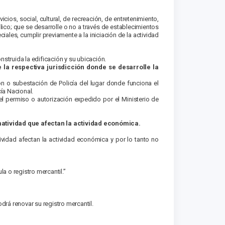
vicios, social, cultural, de recreación, de entretenimiento,
lico; que se desarrolle o no a través de establecimientos
ales, cumplir previamente a la iniciación de la actividad
nstruida la edificación y su ubicación.
la respectiva jurisdicción donde se desarrolle la
n o subestación de Policía del lugar donde funciona el
ía Nacional.
el permiso o autorización expedido por el Ministerio de
atividad que afectan la actividad económica.
vidad afectan la actividad económica y por lo tanto no
la o registro mercantil.”
drá renovar su registro mercantil.