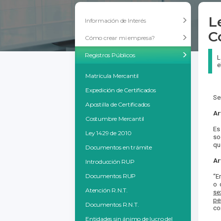
L
Información de Interés
C
Cómo crear mi empresa?
Registros Públicos
L
e
Matrícula Mercantil
Expedición de Certificados
Se
Apostilla de Certificados
Ar
Costumbre Mercantil
Es
Ley 1429 de 2010
so
qu
Documentos en trámite
Ar
Introducción RUP
Documentos RUP
“E
o 
Atención R.N.T.
se
pe
Documentos R.N.T.
co
Entidades sin ánimo de lucro del