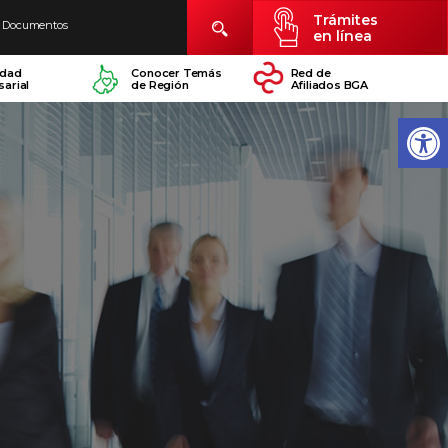
Trámites
Documentos
en línea
idad
Conocer Temás
Red de
arial
de Región
Afiliados BGA