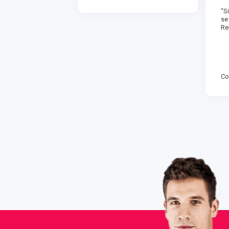
“S
se
Re
Co