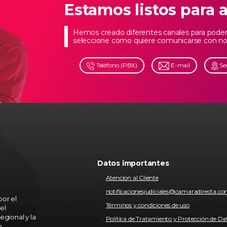
Estamos listos para 
Hemos creado diferentes canales para poder 
seleccione como quiere comunicarse con no
Teléfono (PBX)
E-mail
Se
Datos importantes
Atencion al Cliente
notificacionesjudiciales@camaradirecta.c
or el
Términos y condiciones de uso
el
egional y la
Política de Tratamiento y Protección de Da
o.