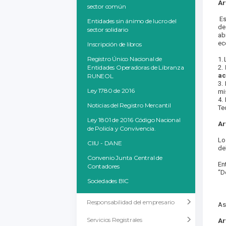
Ar
sector común
Es 
Entidades sin ánimo de lucro del
de
sector solidario
ab
ec
Inscripción de libros
Registro Único Nacional de
1.
Entidades Operadoras de Libranza
2.
ac
RUNEOL
3.
Ley 1780 de 2016
mi
4.
Noticias del Registro Mercantil
Te
Ley 1801 de 2016 Código Nacional
Ar
de Policía y Convivencia.
Lo
CIIU - DANE
de
Convenio Junta Central de
En
Contadores
“De
Sociedades BIC
Responsabilidad del empresario
As
Servicios Registrales
Ar