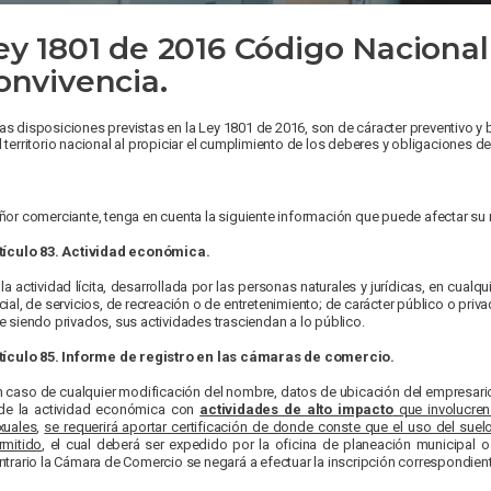
ey 1801 de 2016 Código Nacional 
onvivencia.
as disposiciones previstas en la Ley 1801 de 2016, son de cáracter preventivo y
l territorio nacional al propiciar el cumplimiento de los deberes y obligaciones de
ñor comerciante, tenga en cuenta la siguiente información que puede afectar su r
tículo 83. Actividad económica.
 la actividad lícita, desarrollada por las personas naturales y jurídicas, en cualqu
cial, de servicios, de recreación o de entretenimiento; de carácter público o priv
e siendo privados, sus actividades trasciendan a lo público.
tículo 85. Informe de registro en las cámaras de comercio.
n caso de cualquier modificación del nombre, datos de ubicación del empresari
de la actividad económica con
actividades de alto impacto
que involucren
xuales
,
se requerirá aportar certificación de donde conste que el uso del suel
rmitido
, el cual deberá ser expedido por la oficina de planeación municipal o
ntrario la Cámara de Comercio se negará a efectuar la inscripción correspondient