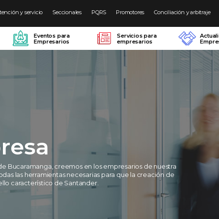
tención y servicio
Seccionales
PQRS
Promotores
Conciliación y arbitraje
Eventos para
Servicios para
Actual
Empresarios
empresarios
Empres
resa
de Bucaramanga, creemos en los empresarios de nuestra
todas las herramientas necesarias para que la creación de
llo característico de Santander.