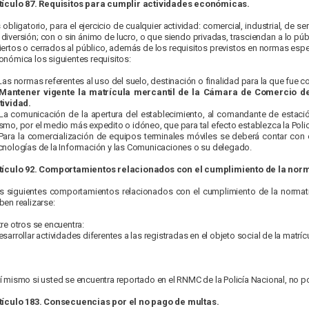
tículo 87. Requisitos para cumplir actividades económicas.
obligatorio, para el ejercicio de cualquier actividad: comercial, industrial, de ser
 diversión; con o sin ánimo de lucro, o que siendo privadas, trasciendan a lo púb
iertos o cerrados al público, además de los requisitos previstos en normas especi
onómica los siguientes requisitos:
 Las normas referentes al uso del suelo, destinación o finalidad para la que fue co
Mantener vigente la matrícula mercantil de la Cámara de Comercio de 
tividad.
 La comunicación de la apertura del establecimiento, al comandante de estació
smo, por el medio más expedito o idóneo, que para tal efecto establezca la Polic
 Para la comercialización de equipos terminales móviles se deberá contar con 
cnologías de la Información y las Comunicaciones o su delegado.
tículo 92. Comportamientos relacionados con el cumplimiento de la norm
s siguientes comportamientos relacionados con el cumplimiento de la normati
ben realizarse:
tre otros se encuentra:
sarrollar actividades diferentes a las registradas en el objeto social de la matrícu
í mismo si usted se encuentra reportado en el RNMC de la Policía Nacional, no po
tículo 183. Consecuencias por el no pago de multas.