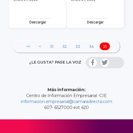
Descargar
Descargar
<<
<
31
32
33
34
35
¿LE GUSTA? PASE LA VOZ
Más información:
Centro de Información Empresarial -CIE
informacion.empresarial@camaradirecta.com
607- 6527000 ext 420