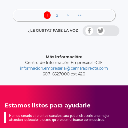
1
2
>
>>
¿LE GUSTA? PASE LA VOZ
Más información:
Centro de Información Empresarial -CIE
informacion.empresarial@camaradirecta.com
607- 6527000 ext 420
Estamos listos para ayudarle
Hemos creado diferentes canales para poder ofrecerle una mejor
atención, seleccione como quiere comunicarse con nosotros.