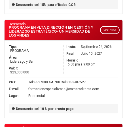
Descuento del 15% para afiliados CCB
Destacado
PROGRAMA EN ALTA DIRECCIÓN EN GESTIÓN Y
Ver más
LIDERAZGO ESTRATÉGICO- UNIVERSIDAD DE
LOS ANDES
Tipo:
Inicio:
Septiembre 04, 2026
PROGRAMA
Final:
Julio 10, 2027
Área:
Horario:
Liderazgo y Ser
6:00 pm a 9:00 pm
Valor:
$23,000,000
PBX:
Tel: 6527000 ext 788 Cel 3153487527
E-mail:
formacionespecializada@camaradirecta.com
Lugar:
Presencial
Descuento del 10 % por pronto pago