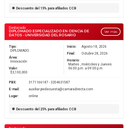
Descuento del 15% para afiliados CCB
Destacado
DIPLOMADO ESPECIALIZADO EN CIENCIA DE
Ver más
DATOS - UNIVERSIDAD DEL ROSARIO
Tipo:
Inicio:
Agosto 18, 2026
DIPLOMADO
Final:
Octubre 28, 2026
Área:
Horario:
Innovación
Martes , miércoles y Jueves
Valor:
06:00 p.m. a 09:00 p.m
$3,100,000
PBX:
3171166187 - 3204631587
E-mail:
auxiliar.piedecuesta@camaradirecta.com
Lugar:
online
Descuento del 25% para afiliados CCB