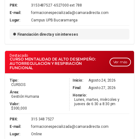
PBX:
3153487527 -6527000 ext 788
E-mail:
formacionespecializada@camaradirecta.com
Lugar:
Campus UPB Bucaramanga
Financiación directa y sin intereses
Destacado
CURSO MENTALIDAD DE ALTO DESEMPEÑO:
Ver más
AUTORREGULACIÓN Y RESPIRACIÓN
FUNCIONAL
Tipo:
Inicio:
Agosto 24, 2026
CURSOS
Final:
Agosto 27, 2026
Área:
Horario:
Gestión Humana
Lunes, martes, miércoles y
Valor:
jueves de 6:30 a 8:30 pm
$300,000
PBX:
315 348 7527
E-mail:
formacionespecializada@camaradirecta.com
Lugar:
Online