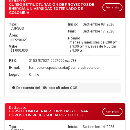
Destacado
CURSO ESTRUCTURACIÓN DE PROYECTOS DE
Ver más
ENERGÍA-UNIVERSIDAD EXTERNADO DE
COLOMBIA
Tipo:
Inicio:
Septiembre 08, 2026
CURSOS
Final:
Septiembre 17, 2026
Área:
Horario:
Innovación
martes y miércoles de 6:00 pm
Valor:
a 9:30 pm y jueves de 6:00 pm
$1,000,000
a 9:00 pm
PBX:
3153487527 -6527000 ext 788
E-mail:
formacionespecializada@camaradirecta.com
Lugar:
Online
Descuento del 15% para afiliados CCB
Destacado
CURSO COMO ATRAER TURISTAS Y LLENAR
Ver más
CUPOS CON REDES SOCIALES Y GOOGLE
Tipo:
Inicio:
Septiembre 14, 2026