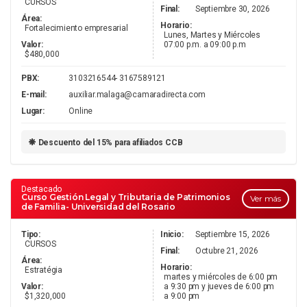
CURSOS
Final:
Septiembre 30, 2026
Área:
Horario:
Fortalecimiento empresarial
Lunes, Martes y Miércoles
Valor:
07:00 p.m. a 09:00 p.m
$480,000
PBX:
3103216544- 3167589121
E-mail:
auxiliar.malaga@camaradirecta.com
Lugar:
Online
Descuento del 15% para afiliados CCB
Destacado
Curso Gestión Legal y Tributaria de Patrimonios
Ver más
de Familia- Universidad del Rosario
Tipo:
Inicio:
Septiembre 15, 2026
CURSOS
Final:
Octubre 21, 2026
Área:
Horario:
Estratégia
martes y miércoles de 6:00 pm
Valor:
a 9:30 pm y jueves de 6:00 pm
$1,320,000
a 9:00 pm