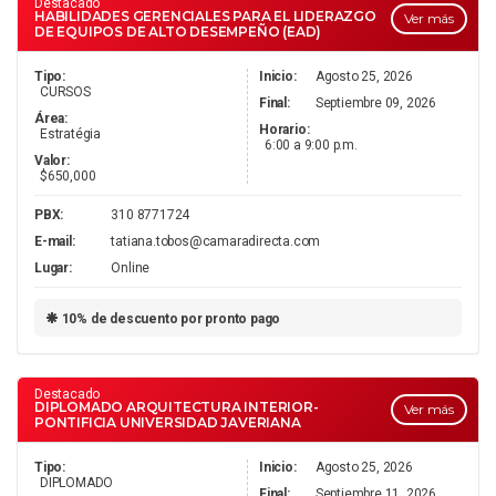
Destacado
HABILIDADES GERENCIALES PARA EL LIDERAZGO
Ver más
DE EQUIPOS DE ALTO DESEMPEÑO (EAD)
Tipo:
Inicio:
Agosto 25, 2026
CURSOS
Final:
Septiembre 09, 2026
Área:
Horario:
Estratégia
6:00 a 9:00 p.m.
Valor:
$650,000
PBX:
310 8771724
E-mail:
tatiana.tobos@camaradirecta.com
Lugar:
Online
10% de descuento por pronto pago
Destacado
DIPLOMADO ARQUITECTURA INTERIOR-
Ver más
PONTIFICIA UNIVERSIDAD JAVERIANA
Tipo:
Inicio:
Agosto 25, 2026
DIPLOMADO
Final:
Septiembre 11, 2026