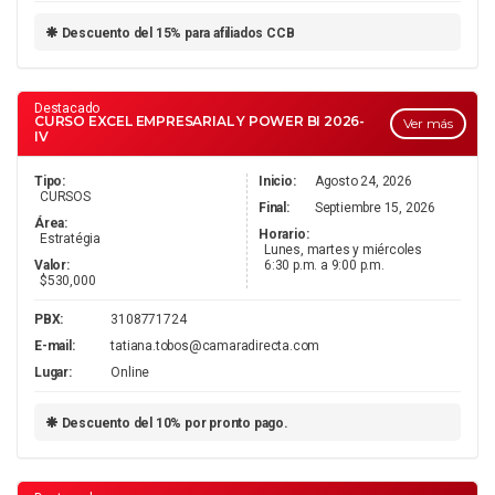
Descuento del 15% para afiliados CCB
Destacado
CURSO EXCEL EMPRESARIAL Y POWER BI 2026-
Ver más
IV
Tipo:
Inicio:
Agosto 24, 2026
CURSOS
Final:
Septiembre 15, 2026
Área:
Horario:
Estratégia
Lunes, martes y miércoles
Valor:
6:30 p.m. a 9:00 p.m.
$530,000
PBX:
3108771724
E-mail:
tatiana.tobos@camaradirecta.com
Lugar:
Online
Descuento del 10% por pronto pago.