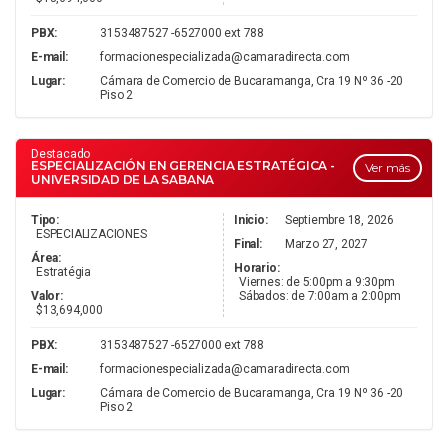
PBX:
3153487527 -6527000 ext 788
E-mail:
formacionespecializada@camaradirecta.com
Lugar:
Cámara de Comercio de Bucaramanga, Cra 19 Nº 36 -20
Piso 2
Destacado
ESPECIALIZACIÓN EN GERENCIA ESTRATÉGICA -
Ver más
UNIVERSIDAD DE LA SABANA
Tipo:
Inicio:
Septiembre 18, 2026
ESPECIALIZACIONES
Final:
Marzo 27, 2027
Área:
Horario:
Estratégia
Viernes: de 5:00pm a 9:30pm
Valor:
Sábados: de 7:00am a 2:00pm
$13,694,000
PBX:
3153487527 -6527000 ext 788
E-mail:
formacionespecializada@camaradirecta.com
Lugar:
Cámara de Comercio de Bucaramanga, Cra 19 Nº 36 -20
Piso 2