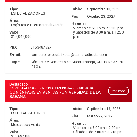
Tipo:
Inicio:
Septiembre 18, 2026
ESPECIALIZACIONES
Final:
Octubre 23, 2027
Área:
Horario:
Logística e internacionalización
Viernes de 5:00p.m. a 9:30 p.m.
Valor:
y Sábados de 8:00 a.m. a 12:30
$12,042,000
p.m.
PBX:
3153487527
E-mail:
formacionespecializada@camaradirecta.com
Lugar:
Cámara de Comercio de Bucaramanga, Cra 19 Nº 36 -20
Piso 2
Destacado
ESPECIALIZACIÓN EN GERENCIA COMERCIAL
Ver más
CON ÉNFASIS EN VENTAS - UNIVERSIDAD DE LA
SABANA
Tipo:
Inicio:
Septiembre 18, 2026
ESPECIALIZACIONES
Final:
Marzo 27, 2027
Área:
Horario:
Mercadeo y venta
Viernes: de 5:00pm a 9:30pm
Valor:
Sábados: de 7:00am a 2:00pm
$13,694,000