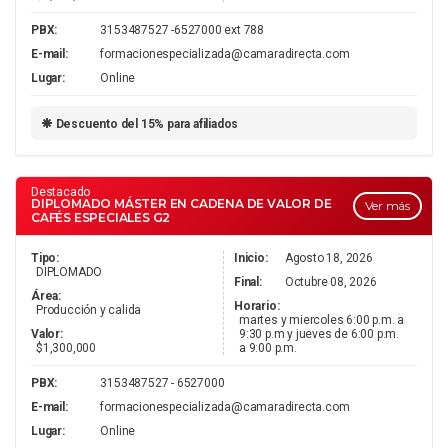
PBX:
3153487527 -6527000 ext 788
E-mail:
formacionespecializada@camaradirecta.com
Lugar:
Online
Descuento del 15% para afiliados
Destacado
DIPLOMADO MÁSTER EN CADENA DE VALOR DE
Ver más
CAFÉS ESPECIALES G2
Tipo:
Inicio:
Agosto 18, 2026
DIPLOMADO
Final:
Octubre 08, 2026
Área:
Horario:
Producción y calida
martes y miercoles 6:00 p.m. a
Valor:
9:30 p.m y jueves de 6:00 p.m.
$1,300,000
a 9:00 p.m.
PBX:
3153487527 - 6527000
E-mail:
formacionespecializada@camaradirecta.com
Lugar:
Online