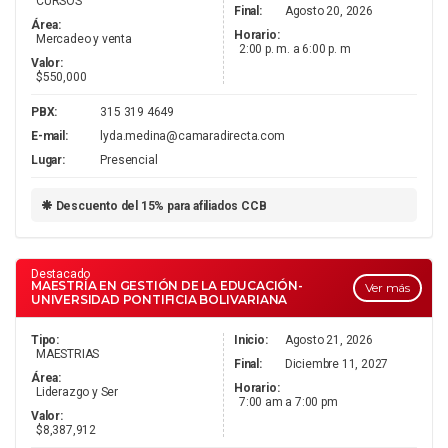
CURSOS
Final:
Agosto 20, 2026
Área:
Horario:
Mercadeo y venta
2:00 p. m. a 6:00 p. m
Valor:
$550,000
PBX:
315 319 4649
E-mail:
lyda.medina@camaradirecta.com
Lugar:
Presencial
Descuento del 15% para afiliados CCB
Destacado
MAESTRÍA EN GESTIÓN DE LA EDUCACIÓN-
Ver más
UNIVERSIDAD PONTIFICIA BOLIVARIANA
Tipo:
Inicio:
Agosto 21, 2026
MAESTRIAS
Final:
Diciembre 11, 2027
Área:
Horario:
Liderazgo y Ser
7:00 am a 7:00 pm
Valor:
$8,387,912