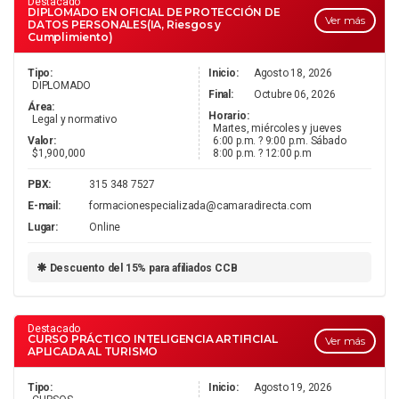
Destacado
DIPLOMADO EN OFICIAL DE PROTECCIÓN DE
Ver más
DATOS PERSONALES(IA, Riesgos y
Cumplimiento)
Tipo:
Inicio:
Agosto 18, 2026
DIPLOMADO
Final:
Octubre 06, 2026
Área:
Horario:
Legal y normativo
Martes, miércoles y jueves
Valor:
6:00 p.m. ? 9:00 p.m. Sábado
$1,900,000
8:00 p.m. ? 12:00 p.m
PBX:
315 348 7527
E-mail:
formacionespecializada@camaradirecta.com
Lugar:
Online
Descuento del 15% para afiliados CCB
Destacado
CURSO PRÁCTICO INTELIGENCIA ARTIFICIAL
Ver más
APLICADA AL TURISMO
Tipo:
Inicio:
Agosto 19, 2026