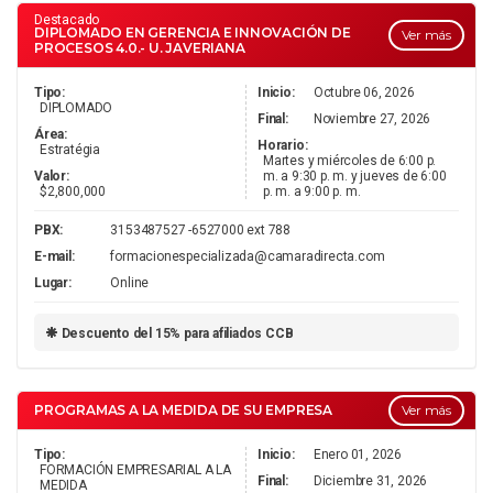
Destacado
DIPLOMADO EN GERENCIA E INNOVACIÓN DE
Ver más
PROCESOS 4.0.- U. JAVERIANA
Tipo:
Inicio:
Octubre 06, 2026
DIPLOMADO
Final:
Noviembre 27, 2026
Área:
Horario:
Estratégia
Martes y miércoles de 6:00 p.
Valor:
m. a 9:30 p. m. y jueves de 6:00
$2,800,000
p. m. a 9:00 p. m.
PBX:
3153487527 -6527000 ext 788
E-mail:
formacionespecializada@camaradirecta.com
Lugar:
Online
Descuento del 15% para afiliados CCB
PROGRAMAS A LA MEDIDA DE SU EMPRESA
Ver más
Tipo:
Inicio:
Enero 01, 2026
FORMACIÓN EMPRESARIAL A LA
Final:
Diciembre 31, 2026
MEDIDA