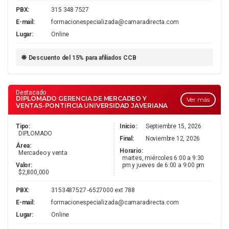
PBX:
315 348 7527
E-mail:
formacionespecializada@camaradirecta.com
Lugar:
Online
Descuento del 15% para afiliados CCB
Destacado
DIPLOMADO GERENCIA DE MERCADEO Y
Ver más
VENTAS-PONTIFICIA UNIVERSIDAD JAVERIANA
Tipo:
Inicio:
Septiembre 15, 2026
DIPLOMADO
Final:
Noviembre 12, 2026
Área:
Horario:
Mercadeo y venta
martes, miércoles 6:00 a 9:30
Valor:
pm y jueves de 6:00 a 9:00 pm
$2,800,000
PBX:
3153487527 -6527000 ext 788
E-mail:
formacionespecializada@camaradirecta.com
Lugar:
Online