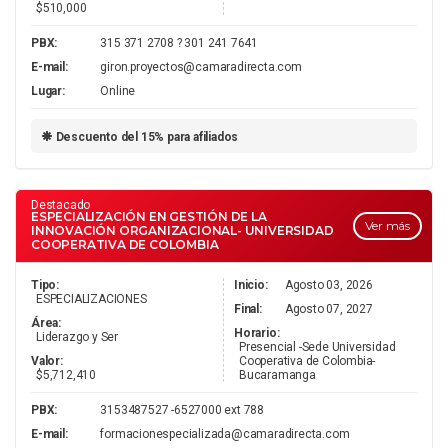
$510,000
PBX:
315 371 2708 ? 301 241 7641
E-mail:
giron.proyectos@camaradirecta.com
Lugar:
Online
Descuento del 15% para afiliados
Destacado
ESPECIALIZACIÓN EN GESTIÓN DE LA
Ver más
INNOVACIÓN ORGANIZACIONAL- UNIVERSIDAD
COOPERATIVA DE COLOMBIA
Tipo:
Inicio:
Agosto 03, 2026
ESPECIALIZACIONES
Final:
Agosto 07, 2027
Área:
Horario:
Liderazgo y Ser
Presencial -Sede Universidad
Valor:
Cooperativa de Colombia-
$5,712,410
Bucaramanga
PBX:
3153487527 -6527000 ext 788
E-mail:
formacionespecializada@camaradirecta.com