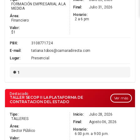
FORMACIÓN EMPRESARIAL A LA
Final:
Julio 31, 2026
MEDIDA
Horario:
Área:
2 a 6 pm
Financiero
Valor:
R
$1
PBX:
3108771724
E-mail:
tatiana.tobos@camaradirecta.com
Lugar:
Presencial
1
Á
Destacado
TALLER SECOP II LA PLATAFORMA DE
Ver más
CONTRATACION DEL ESTADO
Tipo:
Inicio:
Julio 28, 2026
TALLERES
Final:
Agosto 06, 2026
Área:
Horario:
Sector Público
6:00 p.m. a 9:00 p.m.
Valor: