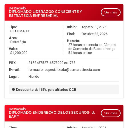
Destacado
DIPLOMADO LIDERAZGO CONSCIENTE Y
Ver más
ESTRATEGIA EMPRESARIAL
Tipo:
Inicio:
Agosto 11, 2026
DIPLOMADO
Final:
Octubre 22, 2026
Área:
Horario:
Estratégia
27 horas presenciales Cámara
Valor:
de Comercio de Bucaramanga
$1,200,000
54 horas online
PBX:
3153487527 -6527000 ext 788
E-mail:
formacionespecializada@camaradirecta.com
Lugar:
Hibrido
Descuento del 15% para afiliados CCB
Destacado
DIPLOMADO EN DERECHO DE LOS SEGUROS- U.
Ver más
EAFIT