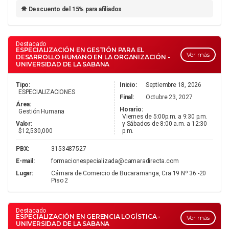
Descuento del 15% para afiliados
Destacado
ESPECIALIZACIÓN EN GESTIÓN PARA EL
Ver más
DESARROLLO HUMANO EN LA ORGANIZACIÓN -
UNIVERSIDAD DE LA SABANA
Tipo:
Inicio:
Septiembre 18, 2026
ESPECIALIZACIONES
Final:
Octubre 23, 2027
Área:
Horario:
Gestión Humana
Viernes de 5:00p.m. a 9:30 p.m.
Valor:
y Sábados de 8:00 a.m. a 12:30
$12,530,000
p.m.
PBX:
3153487527
E-mail:
formacionespecializada@camaradirecta.com
Lugar:
Cámara de Comercio de Bucaramanga, Cra 19 Nº 36 -20
Piso 2
Destacado
ESPECIALIZACIÓN EN GERENCIA LOGÍSTICA -
Ver más
UNIVERSIDAD DE LA SABANA