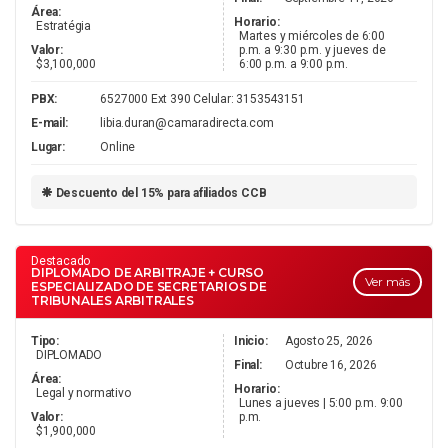
Área:
Horario:
Estratégia
Martes y miércoles de 6:00
Valor:
p.m. a 9:30 p.m. y jueves de
$3,100,000
6:00 p.m. a 9:00 p.m.
PBX:
6527000 Ext 390 Celular: 3153543151
E-mail:
libia.duran@camaradirecta.com
Lugar:
Online
Descuento del 15% para afiliados CCB
Destacado
DIPLOMADO DE ARBITRAJE + CURSO
Ver más
ESPECIALIZADO DE SECRETARIOS DE
TRIBUNALES ARBITRALES
Tipo:
Inicio:
Agosto 25, 2026
DIPLOMADO
Final:
Octubre 16, 2026
Área:
Horario:
Legal y normativo
Lunes a jueves | 5:00 p.m. 9:00
Valor:
p.m.
$1,900,000