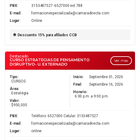
PBX:
3153487527 -6527000 ext 788
E-mail:
formacionespecializada@camaradirecta.com
Lugar:
Online
Descuento 15% para afiliados CCB
Destacado
CURSO ESTRATEGIAS DE PENSAMIENTO
Ver más
DISRUPTIVO- U. EXTERNADO
Tipo:
Inicio:
Septiembre 01, 2026
CURSOS
Final:
Septiembre 16, 2026
Área:
Horario:
Estratégia
6:00 p.m. a 9:00 p.m.
Valor:
$950,000
PBX:
Teléfono: 6527000 Celular: 3153487527
E-mail:
formacionespecializada@camaradirecta.com
Lugar:
online