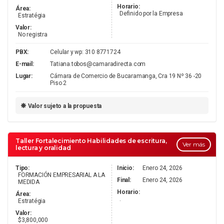
Horario:
Área:
Definido por la Empresa
Estratégia
Valor:
No registra
PBX:
Celular y wp: 310 8771724
E-mail:
Tatiana.tobos@camaradirecta.com
Lugar:
Cámara de Comercio de Bucaramanga, Cra 19 Nº 36 -20
Piso 2
Valor sujeto a la propuesta
Taller Fortalecimiento Habilidades de escritura,
Ver más
lectura y oralidad
Tipo:
Inicio:
Enero 24, 2026
FORMACIÓN EMPRESARIAL A LA
Final:
Enero 24, 2026
MEDIDA
Horario:
Área:
.
Estratégia
Valor:
$3,800,000