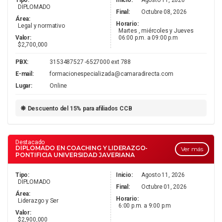
Tipo:
Inicio:
Agosto 11, 2026
DIPLOMADO
Final:
Octubre 08, 2026
Área:
Horario:
Legal y normativo
Martes , miércoles y Jueves
Valor:
06:00 p.m. a 09:00 p.m
$2,700,000
PBX:
3153487527 -6527000 ext 788
E-mail:
formacionespecializada@camaradirecta.com
Lugar:
Online
Descuento del 15% para afiliados CCB
Destacado
DIPLOMADO EN COACHING Y LIDERAZGO-
Ver más
PONTIFICIA UNIVERSIDAD JAVERIANA
Tipo:
Inicio:
Agosto 11, 2026
DIPLOMADO
Final:
Octubre 01, 2026
Área:
Horario:
Liderazgo y Ser
6:00 p.m. a 9:00 p.m
Valor:
$2,900,000