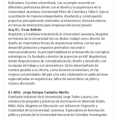
Bolivariana. Docente universitaria, con un amplio recorrido en
diferentes profesiones afines con el diseño y la arquitectura en la
Universidad Javeriana, Universidad Piloto de Colombia y Taller 5. Ejerce
su profesión de manera independiente, diseñando y construyendo
proyectos principalmente orientados al interiorismo. Asesora externa
en temas de interiorismo para empresas del sector privado.
Arq./D.I. Oscar Beltrán
Arquitecto y Diseñador Industrial de la Universidad Javeriana, Magister
en Historia de la Universidad de Los Andes. trabajó como director de
diseño en importantes firmas de arquitectura interior, con las que
desarrolló productos y espacios premiados nacional e
internacionalmente. Su principal habilidad es el desarrollo de conceptos
estratégicos. Es fundador y director de proyectos en KdF Arquitectura,
donde dirige procesos de conceptualización, diseño y desarrollo, con
su equipo de trabajo y con proveedores. Se ha desempeñado de
manera paralela a su oficina, como docente universitario, en las
mejores universidades del país y ha sido colaborador en publicaciones
especializadas en arquitectura, editor de varios libros; es piloto y
músico aficionado.
D.I./MSc. Jorge Enrique Camacho Mariño
Diseñador Industrial de la Universidad Jorge Tadeo Lozano, con
estudios de posgrado y prácticas de iluminación en Artemide Studio,
Milán, Italia. Magíster en Educación con énfasis en Cognición y
Creatividad de la Universidad Javeriana. Especialista en Iluminación
pública y privada de la Universidad Nacional de Colombia. Investigador