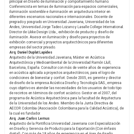
principal en Diseño de iluminación y comportamiento humano.
Conferencista en temas de Iluminación para espacios comerciales,
iluminación sostenible e iluminación en arquitectura interior en
diferentes escenarios nacionales e internacionales. Docente de
pregrado y posgrado en Universidad Javeriana, Universidad de los
Andes, Universidad Jorge Tadeo Lozano y Lasalle College International.
Director de Likke Design Ltda., exhibición de producto y diseño de
iluminación. Asesor en iluminación y diseño para proyectos de
exhibición comercial y proyectos arquitectónicos para diferentes
empresas del sector privado.
Arq. Daniel Duplat Lapides
Arquitecto de la Universidad Javeriana, Máster en Acústica
Arquitectónica y Medioambiental de la Universidad Ramón Llull,
Barcelona, España. Consultor con más de veinte años de experiencia
en acústica aplicada a proyectos arquitectónicos, para el logro de
condiciones de bienestar y confort. Desde 2005, es gerente y director
de diseño de la empresa Acústica Diseño y Tecnología SAS., empresa
cuyo objetivo es atender las necesidades de los usuarios de todo tipo
de recintos en términos de confort acústico. Gestor en el 2007, del
programa de Acústica Arquitectónica para la facultad de Arquitectura
de la Universidad de los Andes. Miembro de la Junta Directiva de
AECOR Colombia (Asociación Colombiana para la Calidad Acústica), de
la cual es fundador.
Arq. Juan Carlos Lemus
Arquitecto de la Pontificia Universidad Javeriana con Especialización
en Diseño y Gerencia de Producto para la Exportación (Con énfasis
digital). Con más de 18 años de experiencia en el área de diseño