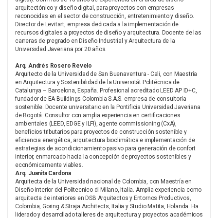
arquitectónico y diseño digital, para proyectos con empresas
reconocidas en el sector de construcción, entretenimiento y diseño.
Director de Levitart, empresa dedicada a la implementación de
recursos digitales a proyectos de diseño y arquitectura. Docente de las
carreras de pregrado en Diseño Industrial y Arquitectura de la
Universidad Javeriana por 20 años.
Arq. Andrés Rosero Revelo
Arquitecto de la Universidad de San Buenaventura - Cali, con Maestría
en Arquitectura y Sostenibilidad de la Universitát Politécnica de
Catalunya – Barcelona, España. Profesional acreditado LEED AP ID+C,
fundador de EA Buildings Colombia S.A.S. empresa de consultoría
sostenible. Docente universitario en la Pontificia Universidad Javeriana
de Bogotá. Consultor con amplia experiencia en certificaciones
ambientales (LEED, EDGE y ILFI), agente commissioning (CxA),
beneficios tributarios para proyectos de construcción sostenible y
eficiencia energética, arquitectura bioclimática e implementación de
estrategias de acondicionamiento pasivo para generación de confort
interior, enmarcado hacia la concepción de proyectos sostenibles y
económicamente viables.
Arq. Juanita Cardona
Arquitecta de la Universidad nacional de Colombia, con Maestría en
Diseño Interior del Politecnico di Milano, Italia. Amplia experiencia como
arquitecta de interiores en DSB Arquitectos y Entornos Productivos,
Colombia, Goring & Straja Architects, Italia y Studio Matita, Holanda. Ha
liderado y desarrollado talleres de arquitectura y proyectos académicos