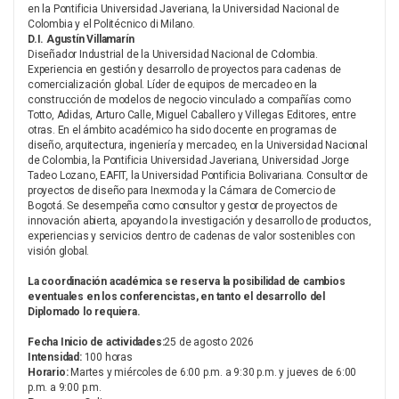
en la Pontificia Universidad Javeriana, la Universidad Nacional de
Colombia y el Politécnico di Milano.
D.I. Agustín Villamarín
Diseñador Industrial de la Universidad Nacional de Colombia.
Experiencia en gestión y desarrollo de proyectos para cadenas de
comercialización global. Líder de equipos de mercadeo en la
construcción de modelos de negocio vinculado a compañías como
Totto, Adidas, Arturo Calle, Miguel Caballero y Villegas Editores, entre
otras. En el ámbito académico ha sido docente en programas de
diseño, arquitectura, ingeniería y mercadeo, en la Universidad Nacional
de Colombia, la Pontificia Universidad Javeriana, Universidad Jorge
Tadeo Lozano, EAFIT, la Universidad Pontificia Bolivariana. Consultor de
proyectos de diseño para Inexmoda y la Cámara de Comercio de
Bogotá. Se desempeña como consultor y gestor de proyectos de
innovación abierta, apoyando la investigación y desarrollo de productos,
experiencias y servicios dentro de cadenas de valor sostenibles con
visión global.
La coordinación académica se reserva la posibilidad de cambios
eventuales en los conferencistas, en tanto el desarrollo del
Diplomado lo requiera.
Fecha Inicio de actividades:
25 de agosto 2026
Intensidad:
100 horas
Horario:
Martes y miércoles de 6:00 p.m. a 9:30 p.m. y jueves de 6:00
p.m. a 9:00 p.m.