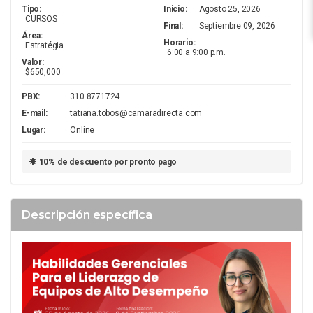
Tipo:
Inicio:
Agosto 25, 2026
CURSOS
Final:
Septiembre 09, 2026
Área:
Horario:
Estratégia
6:00 a 9:00 p.m.
Valor:
R
$650,000
PBX:
310 8771724
E-mail:
tatiana.tobos@camaradirecta.com
Lugar:
Online
10% de descuento por pronto pago
Á
Descripción específica