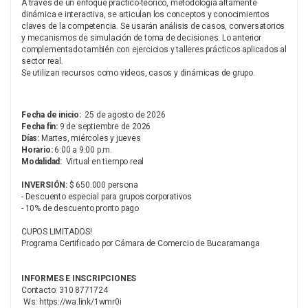
A través de un enfoque practico-teórico, metodología altamente
dinámica e interactiva, se articulan los conceptos y conocimientos
claves de la competencia. Se usarán análisis de casos, conversatorios
y mecanismos de simulación de toma de decisiones. Lo anterior
complementado también con ejercicios y talleres prácticos aplicados al
sector real.
Se utilizan recursos como videos, casos y dinámicas de grupo.
Fecha de inicio:
25 de agosto de 2026
Fecha fin:
9 de septiembre de 2026
Días:
Martes, miércoles y jueves
Horario:
6:00 a 9:00 p.m.
Modalidad:
Virtual en tiempo real
INVERSIÓN:
$ 650.000 persona
- Descuento especial para grupos corporativos
- 10% de descuento pronto pago
CUPOS LIMITADOS!
Programa Certificado por Cámara de Comercio de Bucaramanga
INFORMES E INSCRIPCIONES
Contacto: 310 8771724
Ws:
https://wa.link/1wmr0i