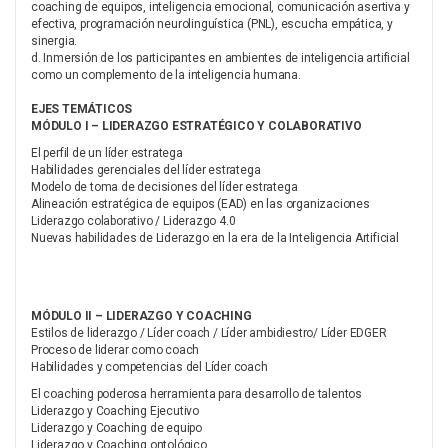
coaching de equipos, inteligencia emocional, comunicación asertiva y
efectiva, programación neurolinguística (PNL), escucha empática, y
sinergia.
d. Inmersión de los participantes en ambientes de inteligencia artificial
como un complemento de la inteligencia humana.
EJES TEMÁTICOS
MÓDULO I – LIDERAZGO ESTRATÉGICO Y COLABORATIVO
El perfil de un líder estratega
Habilidades gerenciales del líder estratega
Modelo de toma de decisiones del líder estratega
Alineación estratégica de equipos (EAD) en las organizaciones
Liderazgo colaborativo / Liderazgo 4.0
Nuevas habilidades de Liderazgo en la era de la Inteligencia Artificial
MÓDULO II – LIDERAZGO Y COACHING
Estilos de liderazgo / Líder coach / Líder ambidiestro/ Líder EDGER
Proceso de liderar como coach
Habilidades y competencias del Líder coach
El coaching poderosa herramienta para desarrollo de talentos
Liderazgo y Coaching Ejecutivo
Liderazgo y Coaching de equipo
Liderazgo y Coaching ontológico