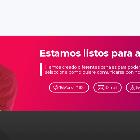
Estamos listos para 
Hemos creado diferentes canales para poder 
seleccione como quiere comunicarse con no
Teléfono (PBX)
E-mail
Se