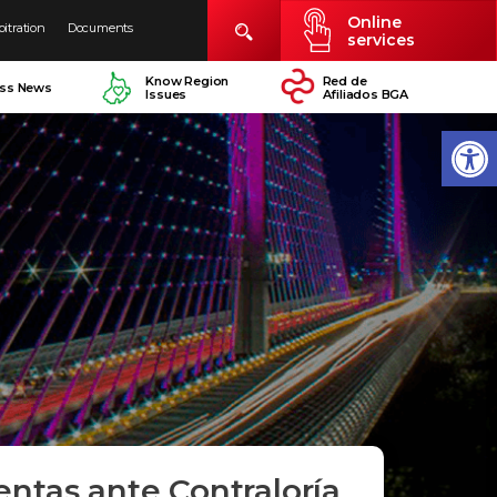
Online
bitration
Documents
services
Know Region
Red de
ess News
Issues
Afiliados BGA
entas ante Contraloría