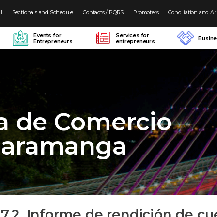
al
Sectionals and Schedule
Contacts / PQRS
Promoters
Conciliation and Ar
Events for
Services for
Busin
Entrepreneurs
entrepreneurs
a de Comercio
caramanga
.7.2. Informe de rendición de cu