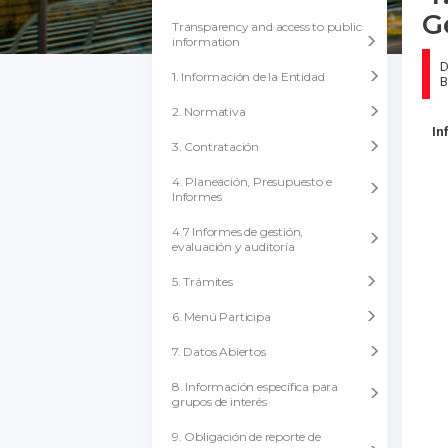
G
Transparency and access to public
information
D
1. Información de la Entidad
B
2. Normativa
In
3. Contratación
4. Planeación, Presupuesto e
Informes
4.7 Informes de gestión,
evaluación y auditoría
5. Trámites
6. Menú Participa
7. Datos Abiertos
8. Información específica para
grupos de interés
9. Obligación de reporte de