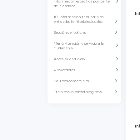
información específica por parte
de la entidad
In
10. Información tributaria en
entidades territoriales locales
Sección de Noticias
Menú Atención y servicio a la
ciudadania
Accesibilidad Web
Proveedores
Equipos comerciales
Train me in something new
In