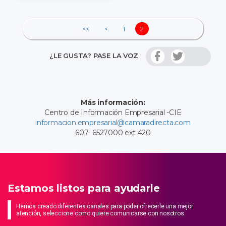
<<
<
1
2
¿LE GUSTA? PASE LA VOZ
Más información:
Centro de Información Empresarial -CIE
informacion.empresarial@camaradirecta.com
607- 6527000 ext 420
Estamos listos para ayudarle
Hemos creado diferentes canales para poder ofrecerle una mejor
atención, seleccione como quiere comunicarse con nosotros.