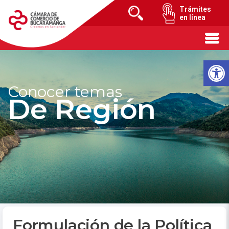
Trámites
en línea
Conocer temas
De Región
Formulación de la Política