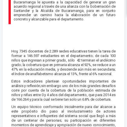
Bucaramanga le apuesta a la capacidad de generar un gran
acuerdo regional a través de una alianza con la Gobernación de
Santander y la Alcaldía de Bucaramanga, para en conjunto
emprender un camino hacia la elaboración de un futuro
concreto y alcanzable para el departamento.
Hoy, 7345 docentes de 2.289 sedes educativas tienen la tarea de
formar a 146.597 estudiantes en el departamento; de cada 100
niños que ingresan a primer grado, sólo 42 terminan el undécimo
grado; la cobertura que en primaria alcanza el 92%, se reduce a un
47% en la educación media, y desciende aún más en secundaria;
el índice de analfabetismo alcanza el 13%, frente al 6% nacional.
Estos indicadores plantean oportunidades importantes de
análisis y reflexión;sin embargo uno de los más grandes desafíos
corre por cuenta de la cobertura de la población estimada de
niños y niñas entre 0 y 4 años del departamento, que para 2014 es
de 166.264 y para la cual se tiene tan solo un 6.8% de cobertura.
Un equipo técnico conformado inicialmente para dar alcance a
este propósito dio paso al involucramiento de actores
representativos e influyentes del sistema social que llegó a más
de un centenar de personas; su participación en diferentes
momentos de aprendizaje y apropiación de nuevo conocimiento,