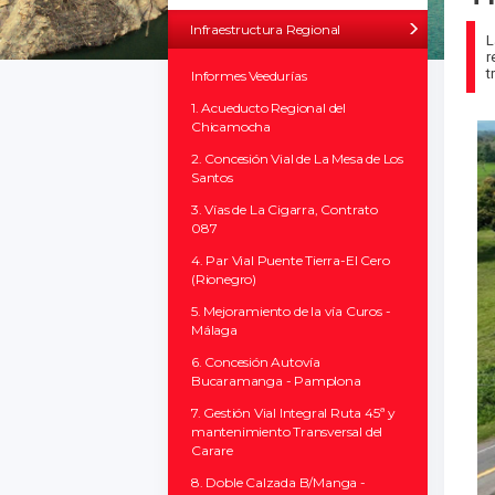
Infraestructura Regional
L
r
t
Informes Veedurías
1. Acueducto Regional del
Chicamocha
2. Concesión Vial de La Mesa de Los
Santos
3. Vías de La Cigarra, Contrato
087
4. Par Vial Puente Tierra-El Cero
(Rionegro)
5. Mejoramiento de la vía Curos -
Málaga
6. Concesión Autovía
Bucaramanga - Pamplona
7. Gestión Vial Integral Ruta 45ª y
mantenimiento Transversal del
Carare
8. Doble Calzada B/Manga -