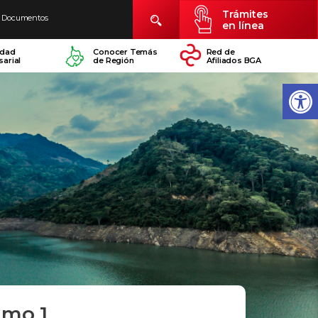
Trámites
Documentos
en línea
idad
Conocer Temás
Red de
arial
de Región
Afiliados BGA
amo 1