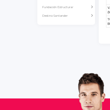
Fundación Estructurar
V
(
Destino Santander
T
B