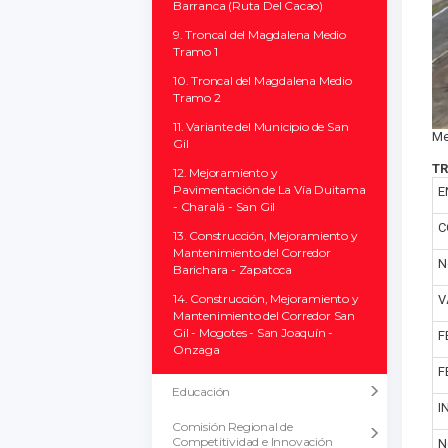
Barranca (Ruta Del Cacao)
9. Troncal del Magdalena Medio
Tramo 1
10. Troncal del Magdalena Medio
Tramo 2
11. Variante del Municipio de San
Me
Gil
TR
12. Mejoramiento y
Pavimentación de La Vía Duitama
E
- Charalá - San Gil
C
13. Construcción, Mejoramiento y
Mantenimiento del Corredor
N
Barichara - Zapatoca
14. Construcción, Mejoramiento y
V
Mantenimiento del Corredor San
Gil - Mogotes - San Joaquín -
F
Onzaga
F
Educación
I
Comisión Regional de
Competitividad e Innovación
N