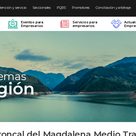
tención y servicio
Seccionales
PQRS
Promotores
Conciliación y arbitraje
Eventos para
Servicios para
Actual
Empresarios
empresarios
Empres
temas
gión
roncal del Magdalena Medio Tr