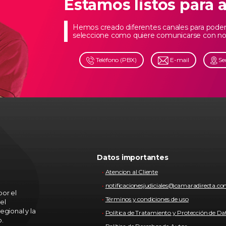
Estamos listos para 
Hemos creado diferentes canales para poder 
seleccione como quiere comunicarse con no
Teléfono (PBX)
E-mail
Se
Datos importantes
Atencion al Cliente
notificacionesjudiciales@camaradirecta.c
or el
Términos y condiciones de uso
el
egional y la
Política de Tratamiento y Protección de Da
o.