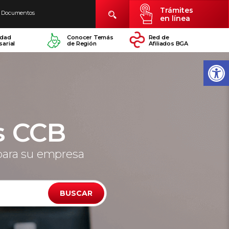
Trámites
Documentos
en línea
idad
Conocer Temás
Red de
arial
de Región
Afiliados BGA
s CCB
para su empresa
BUSCAR