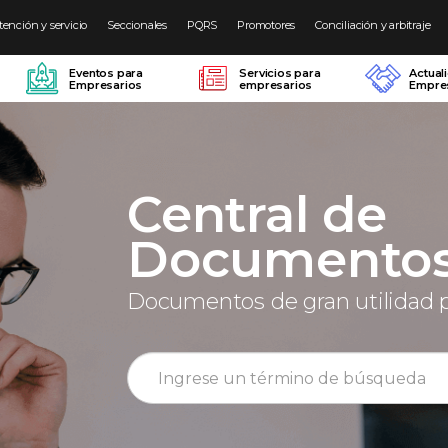
tención y servicio
Seccionales
PQRS
Promotores
Conciliación y arbitraje
Eventos para
Servicios para
Actual
Empresarios
empresarios
Empres
Central de
Documento
Documentos de gran utilidad 