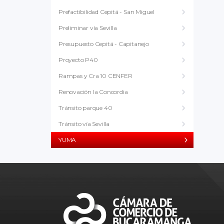
Prefactibilidad Cepitá - San Miguel
Preliminar vía Sevilla
Presupuesto Cepitá - Capitanejo
Proyecto P40
Rampas y Cra 10 CENFER
Renovación la Concordia
Tránsito parque 40
Tránsito vía Sevilla
YUMA