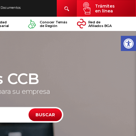
Trámites
Documentos
en línea
idad
Conocer Temás
Red de
arial
de Región
Afiliados BGA
s CCB
para su empresa
BUSCAR