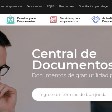
tención y servicio
Seccionales
PQRS
Promotores
Conciliación y arbitraje
Eventos para
Servicios para
Actual
Empresarios
empresarios
Empres
Central de
Documento
Documentos de gran utilidad 