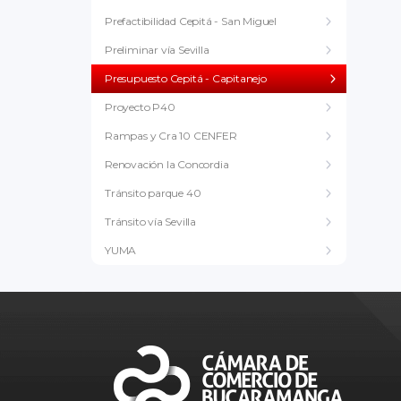
Prefactibilidad Cepitá - San Miguel
Preliminar vía Sevilla
Presupuesto Cepitá - Capitanejo
Proyecto P40
Rampas y Cra 10 CENFER
Renovación la Concordia
Tránsito parque 40
Tránsito vía Sevilla
YUMA