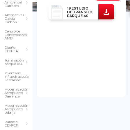
Ambiental
Carrasco
19 ESTUDIO
DE TRANSITO
Alternativas
PARQUE 40
García
Cadena
Centro de
Convenciones
AMB
Diseño
CENFER
Iluminación
parque K40
Inventario
Infraestructura
Santander
Modernización
Aeropuerto
Barranca
Modernización
Aeropuerto
Lebrija
Paralela
CENFER