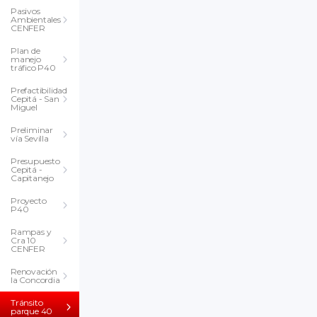
Pasivos
Ambientales
CENFER
Plan de
manejo
tráfico P40
Prefactibilidad
Cepitá - San
Miguel
Preliminar
vía Sevilla
Presupuesto
Cepitá -
Capitanejo
Proyecto
P40
Rampas y
Cra 10
CENFER
Renovación
la Concordia
Tránsito
parque 40