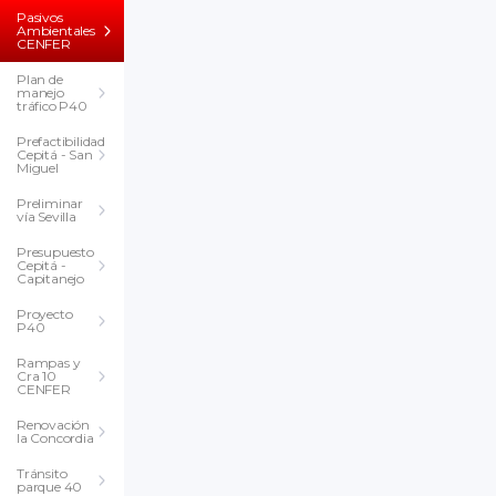
Pasivos
Ambientales
CENFER
Plan de
manejo
tráfico P40
Prefactibilidad
Cepitá - San
Miguel
Preliminar
vía Sevilla
Presupuesto
Cepitá -
Capitanejo
Proyecto
P40
Rampas y
Cra 10
CENFER
Renovación
la Concordia
Tránsito
parque 40