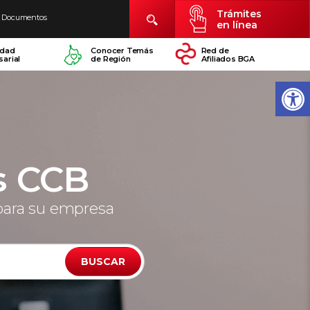
Trámites
Documentos
en línea
idad
Conocer Temás
Red de
arial
de Región
Afiliados BGA
s CCB
para su empresa
BUSCAR