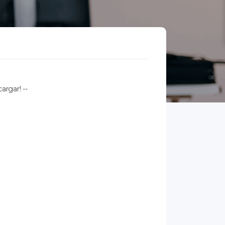
rgar! --