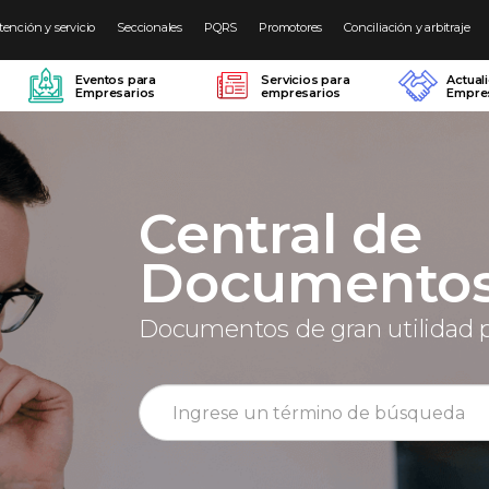
tención y servicio
Seccionales
PQRS
Promotores
Conciliación y arbitraje
Eventos para
Servicios para
Actual
Empresarios
empresarios
Empres
Central de
Documento
Documentos de gran utilidad 