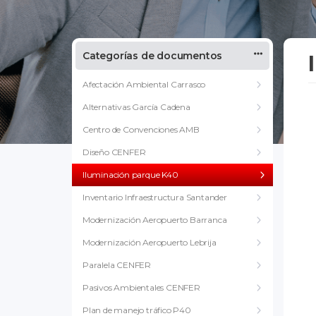
Categorías de documentos
Afectación Ambiental Carrasco
Alternativas García Cadena
Centro de Convenciones AMB
Diseño CENFER
Iluminación parque K40
Inventario Infraestructura Santander
Modernización Aeropuerto Barranca
Modernización Aeropuerto Lebrija
Paralela CENFER
Pasivos Ambientales CENFER
Plan de manejo tráfico P40