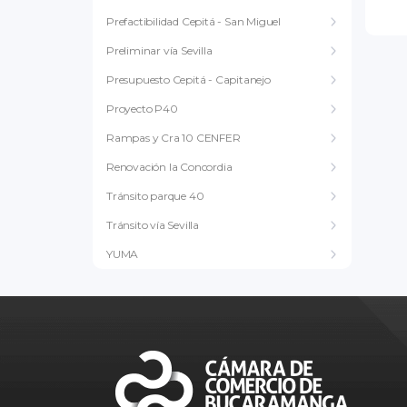
Prefactibilidad Cepitá - San Miguel
Preliminar vía Sevilla
Presupuesto Cepitá - Capitanejo
Proyecto P40
Rampas y Cra 10 CENFER
Renovación la Concordia
Tránsito parque 40
Tránsito vía Sevilla
YUMA