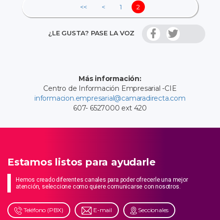
<<
<
1
2
¿LE GUSTA? PASE LA VOZ
Más información:
Centro de Información Empresarial -CIE
informacion.empresarial@camaradirecta.com
607- 6527000 ext 420
Estamos listos para ayudarle
Hemos creado diferentes canales para poder ofrecerle una mejor
atención, seleccione como quiere comunicarse con nosotros.
Teléfono (PBX)
E-mail
Seccionales