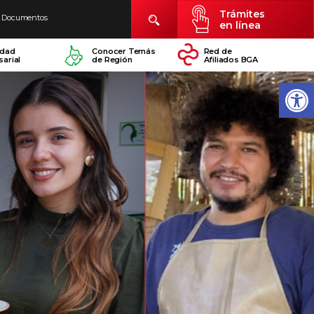
Trámites
Documentos
en línea
idad
Conocer Temás
Red de
arial
de Región
Afiliados BGA