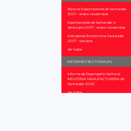
Balance Exportaciones de Santander
2007 - enero-noviembre
Exportaciones de Santander a
Venezuela 2007 - enero-noviembre
Indicadores Económicos Santander
2007 - octubre
Ver todos
INFORMES SECTORIALES
Informe de Desempeño Sectorial
INDUSTRIA MANUFACTURERA de
Santander 2005
Ver todos
INFORMES PROVINCIALES
Ver todos
PRESENTACIONES