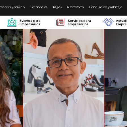
tención y servicio
Seccionales
PQRS
Promotores
Conciliación y arbitraje
Eventos para
Servicios para
Actual
Empresarios
empresarios
Empres