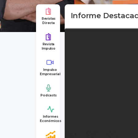
Informe Destaca
Revistas
Directa
Revista
Impulso
Impulso
Empresarial
Podcasts
Informes
Económicos