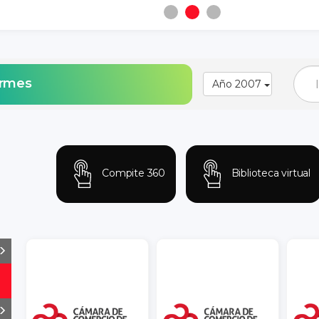
ormes
Año 2007
Compite 360
Biblioteca virtual